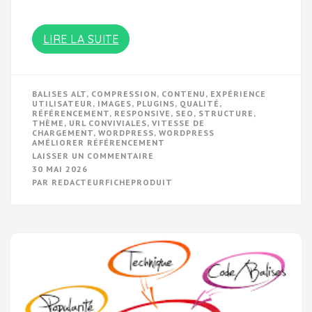
LIRE LA SUITE
BALISES ALT
,
COMPRESSION
,
CONTENU
,
EXPÉRIENCE
UTILISATEUR
,
IMAGES
,
PLUGINS
,
QUALITÉ
,
RÉFÉRENCEMENT
,
RESPONSIVE
,
SEO
,
STRUCTURE
,
THÈME
,
URL CONVIVIALES
,
VITESSE DE
CHARGEMENT
,
WORDPRESS
,
WORDPRESS
AMÉLIORER RÉFÉRENCEMENT
SUR
LAISSER UN COMMENTAIRE
OPTIMISER
30 MAI 2026
LE
PAR
REDACTEURFICHEPRODUIT
RÉFÉRENCEMENT
WORDPRESS
:
LES
CLÉS
D’UNE
VISIBILITÉ
ACCRUE