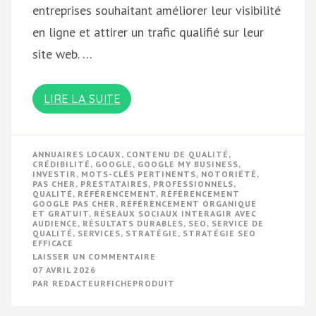
entreprises souhaitant améliorer leur visibilité
en ligne et attirer un trafic qualifié sur leur
site web. …
LIRE LA SUITE
ANNUAIRES LOCAUX
,
CONTENU DE QUALITÉ
,
CRÉDIBILITÉ
,
GOOGLE
,
GOOGLE MY BUSINESS
,
INVESTIR
,
MOTS-CLÉS PERTINENTS
,
NOTORIÉTÉ
,
PAS CHER
,
PRESTATAIRES
,
PROFESSIONNELS
,
QUALITÉ
,
RÉFÉRENCEMENT
,
RÉFÉRENCEMENT
GOOGLE PAS CHER
,
RÉFÉRENCEMENT ORGANIQUE
ET GRATUIT
,
RÉSEAUX SOCIAUX INTERAGIR AVEC
AUDIENCE
,
RÉSULTATS DURABLES
,
SEO
,
SERVICE DE
QUALITÉ
,
SERVICES
,
STRATÉGIE
,
STRATÉGIE SEO
EFFICACE
SUR
LAISSER UN COMMENTAIRE
OPTIMISATION
07 AVRIL 2026
DU
PAR
REDACTEURFICHEPRODUIT
RÉFÉRENCEMENT
GOOGLE
À
PRIX