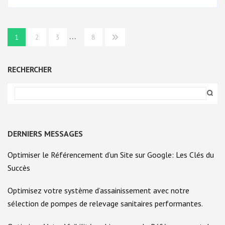
VOTRE
SITE
WEB
:
Navigation
…
LES
1
2
3
8
CLÉS
des
DU
SUCCÈS
articles
RECHERCHER
DERNIERS MESSAGES
Optimiser le Référencement d’un Site sur Google: Les Clés du
Succès
Optimisez votre système d’assainissement avec notre
sélection de pompes de relevage sanitaires performantes.