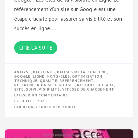
référencement d’un site sur Google est une
étape cruciale pour assurer sa visibilité et son
succès en ligne. …
LIRE LA SUITE
ANALYSE
,
BACKLINKS
,
BALISES META
,
CONTENU
,
GOOGLE
,
LIGNE
,
MOTS-CLÉS
,
OPTIMISATION
TECHNIQUE
,
QUALITÉ
,
RÉFÉRENCEMENT
,
RÉFÉRENCER UN SITE GOOGLE
,
RÉSEAUX SOCIAUX
,
SITE
,
SUIVI
,
VISIBILITÉ
,
VITESSE DE CHARGEMENT
SUR
LAISSER UN COMMENTAIRE
OPTIMISER
07 JUILLET 2026
LE
PAR
REDACTEURFICHEPRODUIT
RÉFÉRENCEMENT
DE
VOTRE
SITE
SUR
GOOGLE:
LES
CLÉS