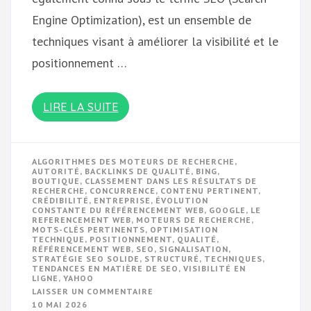
Engine Optimization), est un ensemble de
techniques visant à améliorer la visibilité et le
positionnement …
LIRE LA SUITE
ALGORITHMES DES MOTEURS DE RECHERCHE
,
AUTORITÉ
,
BACKLINKS DE QUALITÉ
,
BING
,
BOUTIQUE
,
CLASSEMENT DANS LES RÉSULTATS DE
RECHERCHE
,
CONCURRENCE
,
CONTENU PERTINENT
,
CRÉDIBILITÉ
,
ENTREPRISE
,
ÉVOLUTION
CONSTANTE DU RÉFÉRENCEMENT WEB
,
GOOGLE
,
LE
REFERENCEMENT WEB
,
MOTEURS DE RECHERCHE
,
MOTS-CLÉS PERTINENTS
,
OPTIMISATION
TECHNIQUE
,
POSITIONNEMENT
,
QUALITÉ
,
RÉFÉRENCEMENT WEB
,
SEO
,
SIGNALISATION
,
STRATÉGIE SEO SOLIDE
,
STRUCTURÉ
,
TECHNIQUES
,
TENDANCES EN MATIÈRE DE SEO
,
VISIBILITÉ EN
LIGNE
,
YAHOO
SUR
LAISSER UN COMMENTAIRE
OPTIMISEZ
10 MAI 2026
VOTRE