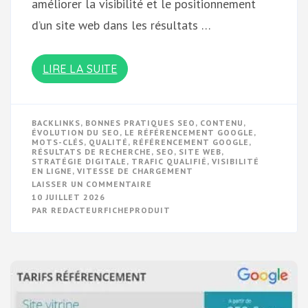
améliorer la visibilité et le positionnement
d’un site web dans les résultats …
LIRE LA SUITE
BACKLINKS
,
BONNES PRATIQUES SEO
,
CONTENU
,
ÉVOLUTION DU SEO
,
LE RÉFÉRENCEMENT GOOGLE
,
MOTS-CLÉS
,
QUALITÉ
,
RÉFÉRENCEMENT GOOGLE
,
RÉSULTATS DE RECHERCHE
,
SEO
,
SITE WEB
,
STRATÉGIE DIGITALE
,
TRAFIC QUALIFIÉ
,
VISIBILITÉ
EN LIGNE
,
VITESSE DE CHARGEMENT
SUR
LAISSER UN COMMENTAIRE
OPTIMISEZ
10 JUILLET 2026
VOTRE
PAR
REDACTEURFICHEPRODUIT
VISIBILITÉ
EN
LIGNE
AVEC
LE
RÉFÉRENCEMENT
GOOGLE