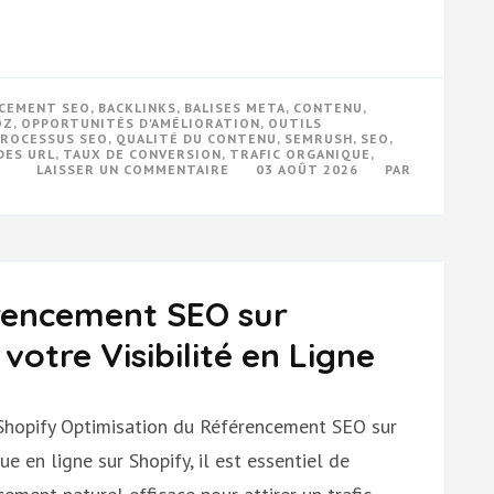
NCEMENT SEO
,
BACKLINKS
,
BALISES META
,
CONTENU
,
OZ
,
OPPORTUNITÉS D'AMÉLIORATION
,
OUTILS
PROCESSUS SEO
,
QUALITÉ DU CONTENU
,
SEMRUSH
,
SEO
,
DES URL
,
TAUX DE CONVERSION
,
TRAFIC ORGANIQUE
,
SUR
LAISSER UN COMMENTAIRE
03 AOÛT 2026
PAR
OPTIMISEZ
VOTRE
VISIBILITÉ
EN
LIGNE
:
L’ANALYSE
DE
rencement SEO sur
RÉFÉRENCEMENT
SEO
ESSENTIELLE
otre Visibilité en Ligne
Shopify Optimisation du Référencement SEO sur
e en ligne sur Shopify, il est essentiel de