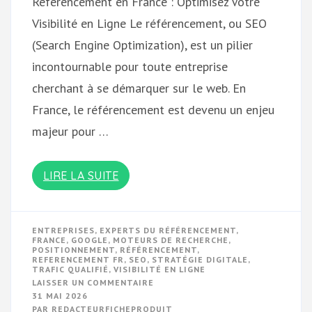
Référencement en France : Optimisez Votre
Visibilité en Ligne Le référencement, ou SEO
(Search Engine Optimization), est un pilier
incontournable pour toute entreprise
cherchant à se démarquer sur le web. En
France, le référencement est devenu un enjeu
majeur pour …
LIRE LA SUITE
ENTREPRISES
,
EXPERTS DU RÉFÉRENCEMENT
,
FRANCE
,
GOOGLE
,
MOTEURS DE RECHERCHE
,
POSITIONNEMENT
,
RÉFÉRENCEMENT
,
REFERENCEMENT FR
,
SEO
,
STRATÉGIE DIGITALE
,
TRAFIC QUALIFIÉ
,
VISIBILITÉ EN LIGNE
SUR
LAISSER UN COMMENTAIRE
OPTIMISEZ
31 MAI 2026
VOTRE
PAR
REDACTEURFICHEPRODUIT
RÉFÉRENCEMENT