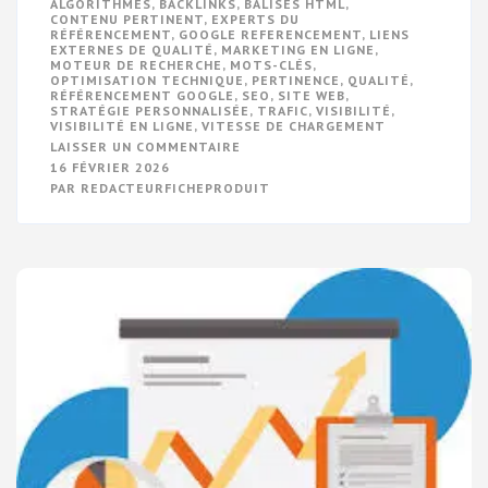
ALGORITHMES
,
BACKLINKS
,
BALISES HTML
,
CONTENU PERTINENT
,
EXPERTS DU
RÉFÉRENCEMENT
,
GOOGLE REFERENCEMENT
,
LIENS
EXTERNES DE QUALITÉ
,
MARKETING EN LIGNE
,
MOTEUR DE RECHERCHE
,
MOTS-CLÉS
,
OPTIMISATION TECHNIQUE
,
PERTINENCE
,
QUALITÉ
,
RÉFÉRENCEMENT GOOGLE
,
SEO
,
SITE WEB
,
STRATÉGIE PERSONNALISÉE
,
TRAFIC
,
VISIBILITÉ
,
VISIBILITÉ EN LIGNE
,
VITESSE DE CHARGEMENT
SUR
LAISSER UN COMMENTAIRE
OPTIMISEZ
16 FÉVRIER 2026
VOTRE
PAR
REDACTEURFICHEPRODUIT
VISIBILITÉ
EN
LIGNE
AVEC
LE
RÉFÉRENCEMENT
GOOGLE