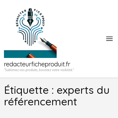
Aller
au
contenu
(Pressez
Entrée)
redacteurficheproduit.fr
"Sublimez vos produits, boostez votre visibilité."
Étiquette :
experts du
référencement