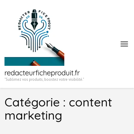
Aller
au
contenu
(Pressez
Entrée)
redacteurficheproduit.fr
"Sublimez vos produits, boostez votre visibilité."
Catégorie :
content
marketing