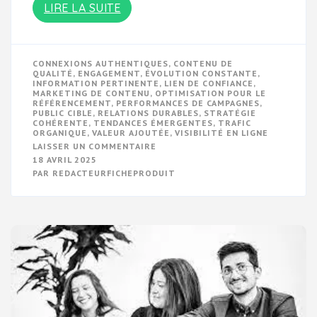
LIRE LA SUITE
CONNEXIONS AUTHENTIQUES
,
CONTENU DE
QUALITÉ
,
ENGAGEMENT
,
ÉVOLUTION CONSTANTE
,
INFORMATION PERTINENTE
,
LIEN DE CONFIANCE
,
MARKETING DE CONTENU
,
OPTIMISATION POUR LE
RÉFÉRENCEMENT
,
PERFORMANCES DE CAMPAGNES
,
PUBLIC CIBLE
,
RELATIONS DURABLES
,
STRATÉGIE
COHÉRENTE
,
TENDANCES ÉMERGENTES
,
TRAFIC
ORGANIQUE
,
VALEUR AJOUTÉE
,
VISIBILITÉ EN LIGNE
SUR
LAISSER UN COMMENTAIRE
LES
18 AVRIL 2025
CLÉS
PAR
REDACTEURFICHEPRODUIT
D’UNE
STRATÉGIE
DE
MARKETING
DE
CONTENU
RÉUSSIE