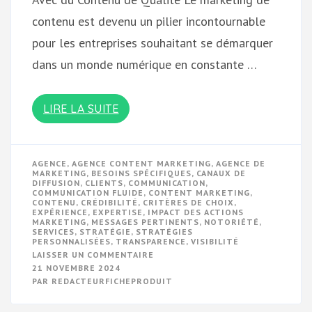
contenu est devenu un pilier incontournable
pour les entreprises souhaitant se démarquer
dans un monde numérique en constante …
LIRE LA SUITE
AGENCE
,
AGENCE CONTENT MARKETING
,
AGENCE DE
MARKETING
,
BESOINS SPÉCIFIQUES
,
CANAUX DE
DIFFUSION
,
CLIENTS
,
COMMUNICATION
,
COMMUNICATION FLUIDE
,
CONTENT MARKETING
,
CONTENU
,
CRÉDIBILITÉ
,
CRITÈRES DE CHOIX
,
EXPÉRIENCE
,
EXPERTISE
,
IMPACT DES ACTIONS
MARKETING
,
MESSAGES PERTINENTS
,
NOTORIÉTÉ
,
SERVICES
,
STRATÉGIE
,
STRATÉGIES
PERSONNALISÉES
,
TRANSPARENCE
,
VISIBILITÉ
SUR
LAISSER UN COMMENTAIRE
VALORISEZ
21 NOVEMBRE 2024
VOTRE
PAR
REDACTEURFICHEPRODUIT
MARQUE
AVEC
L’EXPERTISE