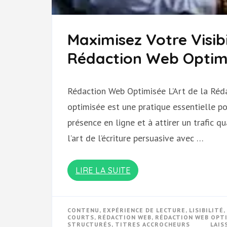
Maximisez Votre Visibi
Rédaction Web Optim
Rédaction Web Optimisée L’Art de la Réd
optimisée est une pratique essentielle po
présence en ligne et à attirer un trafic q
l’art de l’écriture persuasive avec …
LIRE LA SUITE
CONTENU
,
EXPÉRIENCE DE LECTURE
,
LISIBILITÉ
,
COURTS
,
RÉDACTION WEB
,
RÉDACTION WEB OPT
STRUCTURÉS
,
TITRES ACCROCHEURS
LAIS