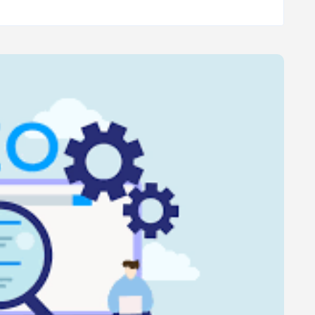
MAXIMISEZ
VOTRE
VISIBILITÉ
EN
LIGNE
AVEC
UNE
RÉDACTION
WEB
OPTIMISÉE