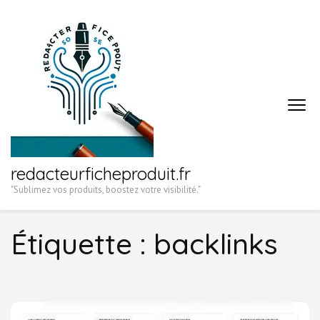
Aller
au
contenu
(Pressez
Entrée)
redacteurficheproduit.fr
"Sublimez vos produits, boostez votre visibilité."
Étiquette :
backlinks