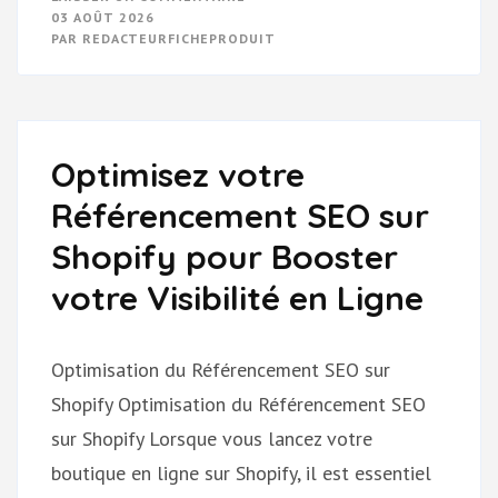
OPTIMISEZ
03 AOÛT 2026
VOTRE
PAR
REDACTEURFICHEPRODUIT
VISIBILITÉ
EN
LIGNE
:
L’ANALYSE
DE
RÉFÉRENCEMENT
SEO
Optimisez votre
ESSENTIELLE
Référencement SEO sur
Shopify pour Booster
votre Visibilité en Ligne
Optimisation du Référencement SEO sur
Shopify Optimisation du Référencement SEO
sur Shopify Lorsque vous lancez votre
boutique en ligne sur Shopify, il est essentiel