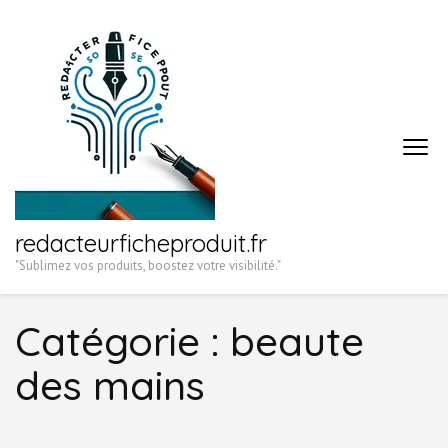
Aller
au
contenu
(Pressez
Entrée)
redacteurficheproduit.fr
"Sublimez vos produits, boostez votre visibilité."
Catégorie :
beaute
des mains