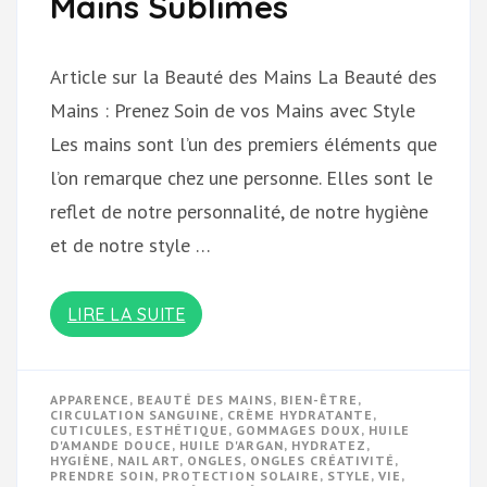
Mains Sublimes
Article sur la Beauté des Mains La Beauté des
Mains : Prenez Soin de vos Mains avec Style
Les mains sont l’un des premiers éléments que
l’on remarque chez une personne. Elles sont le
reflet de notre personnalité, de notre hygiène
et de notre style …
LIRE LA SUITE
APPARENCE
,
BEAUTÉ DES MAINS
,
BIEN-ÊTRE
,
CIRCULATION SANGUINE
,
CRÈME HYDRATANTE
,
CUTICULES
,
ESTHÉTIQUE
,
GOMMAGES DOUX
,
HUILE
D'AMANDE DOUCE
,
HUILE D'ARGAN
,
HYDRATEZ
,
HYGIÈNE
,
NAIL ART
,
ONGLES
,
ONGLES CRÉATIVITÉ
,
PRENDRE SOIN
,
PROTECTION SOLAIRE
,
STYLE
,
VIE
,