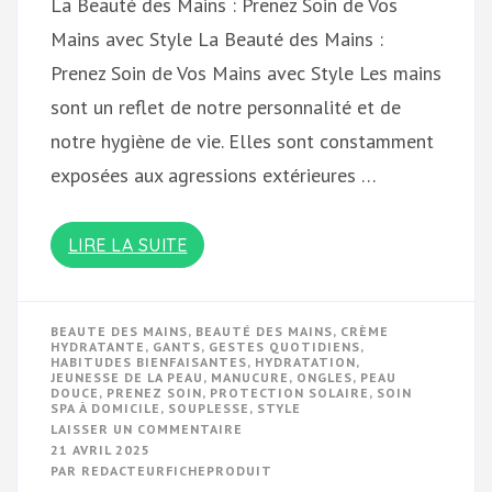
La Beauté des Mains : Prenez Soin de Vos
Mains avec Style La Beauté des Mains :
Prenez Soin de Vos Mains avec Style Les mains
sont un reflet de notre personnalité et de
notre hygiène de vie. Elles sont constamment
exposées aux agressions extérieures …
LIRE LA SUITE
BEAUTE DES MAINS
,
BEAUTÉ DES MAINS
,
CRÈME
HYDRATANTE
,
GANTS
,
GESTES QUOTIDIENS
,
HABITUDES BIENFAISANTES
,
HYDRATATION
,
JEUNESSE DE LA PEAU
,
MANUCURE
,
ONGLES
,
PEAU
DOUCE
,
PRENEZ SOIN
,
PROTECTION SOLAIRE
,
SOIN
SPA À DOMICILE
,
SOUPLESSE
,
STYLE
SUR
LAISSER UN COMMENTAIRE
SECRETS
21 AVRIL 2025
DE
PAR
REDACTEURFICHEPRODUIT
BEAUTÉ
POUR