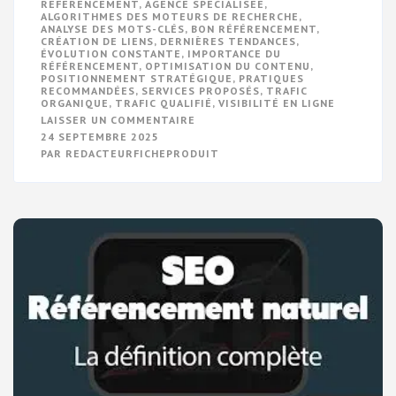
REFERENCEMENT
,
AGENCE SPÉCIALISÉE
,
ALGORITHMES DES MOTEURS DE RECHERCHE
,
ANALYSE DES MOTS-CLÉS
,
BON RÉFÉRENCEMENT
,
CRÉATION DE LIENS
,
DERNIÈRES TENDANCES
,
ÉVOLUTION CONSTANTE
,
IMPORTANCE DU
RÉFÉRENCEMENT
,
OPTIMISATION DU CONTENU
,
POSITIONNEMENT STRATÉGIQUE
,
PRATIQUES
RECOMMANDÉES
,
SERVICES PROPOSÉS
,
TRAFIC
ORGANIQUE
,
TRAFIC QUALIFIÉ
,
VISIBILITÉ EN LIGNE
SUR
LAISSER UN COMMENTAIRE
AGENCE
24 SEPTEMBRE 2025
DE
PAR
REDACTEURFICHEPRODUIT
RÉFÉRENCEMENT
:
VOTRE
PARTENAIRE
POUR
UNE
VISIBILITÉ
EN
LIGNE
OPTIMALE