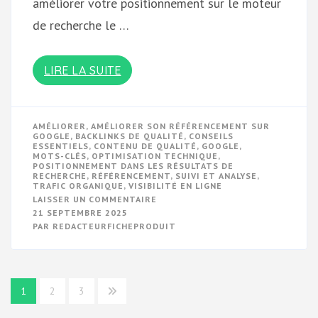
améliorer votre positionnement sur le moteur
de recherche le …
LIRE LA SUITE
AMÉLIORER
,
AMÉLIORER SON RÉFÉRENCEMENT SUR
GOOGLE
,
BACKLINKS DE QUALITÉ
,
CONSEILS
ESSENTIELS
,
CONTENU DE QUALITÉ
,
GOOGLE
,
MOTS-CLÉS
,
OPTIMISATION TECHNIQUE
,
POSITIONNEMENT DANS LES RÉSULTATS DE
RECHERCHE
,
RÉFÉRENCEMENT
,
SUIVI ET ANALYSE
,
TRAFIC ORGANIQUE
,
VISIBILITÉ EN LIGNE
SUR
LAISSER UN COMMENTAIRE
OPTIMISER
21 SEPTEMBRE 2025
SON
PAR
REDACTEURFICHEPRODUIT
RÉFÉRENCEMENT
SUR
GOOGLE
:
CONSEILS
POUR
Navigation
AMÉLIORER
1
2
3
SA
des
VISIBILITÉ
EN