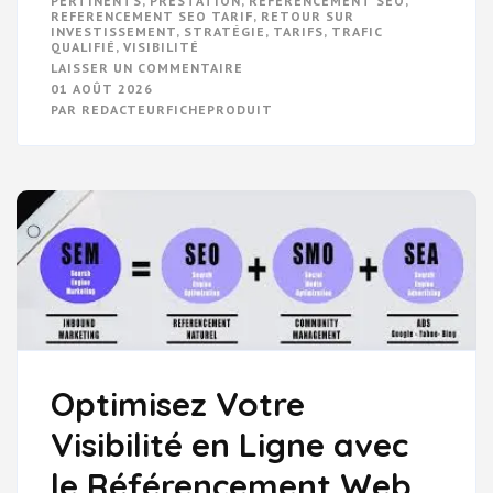
PERTINENTS
,
PRESTATION
,
RÉFÉRENCEMENT SEO
,
REFERENCEMENT SEO TARIF
,
RETOUR SUR
INVESTISSEMENT
,
STRATÉGIE
,
TARIFS
,
TRAFIC
QUALIFIÉ
,
VISIBILITÉ
SUR
LAISSER UN COMMENTAIRE
OPTIMISEZ
01 AOÛT 2026
VOTRE
PAR
REDACTEURFICHEPRODUIT
VISIBILITÉ
EN
LIGNE
:
LES
TARIFS
DU
RÉFÉRENCEMENT
SEO
Optimisez Votre
Visibilité en Ligne avec
le Référencement Web