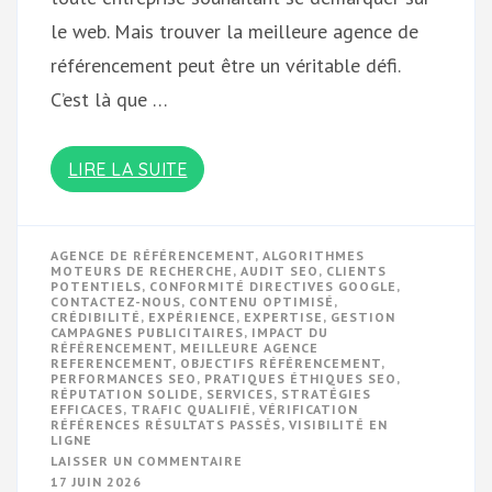
le web. Mais trouver la meilleure agence de
référencement peut être un véritable défi.
C’est là que …
LIRE LA SUITE
AGENCE DE RÉFÉRENCEMENT
,
ALGORITHMES
MOTEURS DE RECHERCHE
,
AUDIT SEO
,
CLIENTS
POTENTIELS
,
CONFORMITÉ DIRECTIVES GOOGLE
,
CONTACTEZ-NOUS
,
CONTENU OPTIMISÉ
,
CRÉDIBILITÉ
,
EXPÉRIENCE
,
EXPERTISE
,
GESTION
CAMPAGNES PUBLICITAIRES
,
IMPACT DU
RÉFÉRENCEMENT
,
MEILLEURE AGENCE
REFERENCEMENT
,
OBJECTIFS RÉFÉRENCEMENT
,
PERFORMANCES SEO
,
PRATIQUES ÉTHIQUES SEO
,
RÉPUTATION SOLIDE
,
SERVICES
,
STRATÉGIES
EFFICACES
,
TRAFIC QUALIFIÉ
,
VÉRIFICATION
RÉFÉRENCES RÉSULTATS PASSÉS
,
VISIBILITÉ EN
LIGNE
SUR
LAISSER UN COMMENTAIRE
CHOISISSEZ
17 JUIN 2026
LA