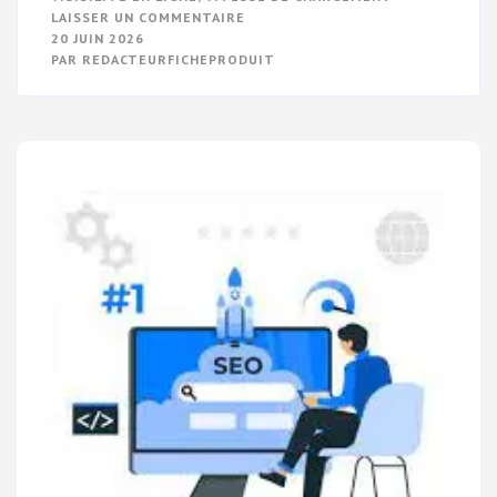
SUR
LAISSER UN COMMENTAIRE
OPTIMISEZ
20 JUIN 2026
VOTRE
PAR
REDACTEURFICHEPRODUIT
VISIBILITÉ
EN
LIGNE
AVEC
LE
SEO
ET
LE
RÉFÉRENCEMENT
WEB