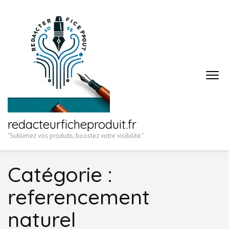
Aller
au
contenu
(Pressez
Entrée)
redacteurficheproduit.fr
"Sublimez vos produits, boostez votre visibilité."
Catégorie :
referencement
naturel