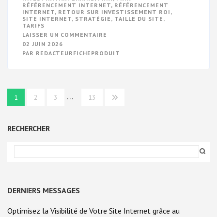
RÉFÉRENCEMENT INTERNET
,
RÉFÉRENCEMENT
INTERNET
,
RETOUR SUR INVESTISSEMENT ROI
,
SITE INTERNET
,
STRATÉGIE
,
TAILLE DU SITE
,
TARIFS
SUR
LAISSER UN COMMENTAIRE
GUIDE
02 JUIN 2026
DES
PAR
REDACTEURFICHEPRODUIT
PRIX
DU
RÉFÉRENCEMENT
INTERNET
:
TROUVEZ
Navigation
…
LA
1
2
3
13
FORMULE
des
ADAPTÉE
À
articles
VOTRE
RECHERCHER
BUDGET
DERNIERS MESSAGES
Optimisez la Visibilité de Votre Site Internet grâce au