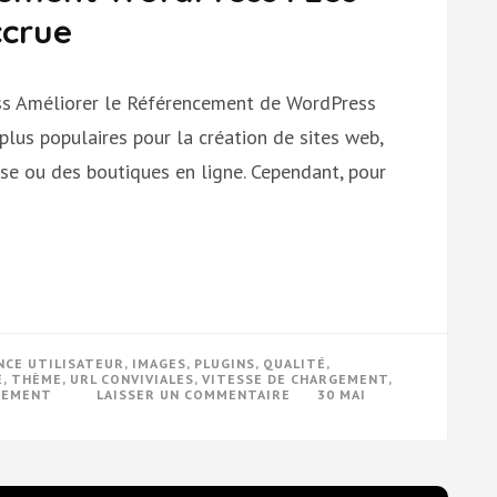
ccrue
s Améliorer le Référencement de WordPress
lus populaires pour la création de sites web,
rise ou des boutiques en ligne. Cependant, pour
NCE UTILISATEUR
,
IMAGES
,
PLUGINS
,
QUALITÉ
,
E
,
THÈME
,
URL CONVIVIALES
,
VITESSE DE CHARGEMENT
,
SUR
CEMENT
LAISSER UN COMMENTAIRE
30 MAI
OPTIMISER
LE
RÉFÉRENCEMENT
WORDPRESS
:
LES