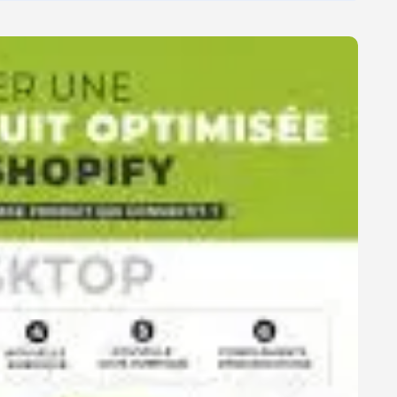
RÉFÉRENCEMENT
DE
VOTRE
BOUTIQUE
SHOPIFY
AVEC
CES
ASTUCES
ESSENTIELLES