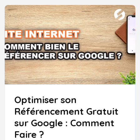
SUR
GOOGLE:
LES
CLÉS
DE
LA
VISIBILITÉ
EN
LIGNE
Optimiser son
Référencement Gratuit
sur Google : Comment
Faire ?