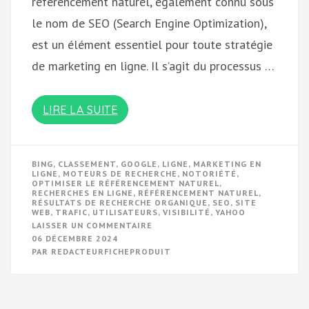
référencement naturel, également connu sous
le nom de SEO (Search Engine Optimization),
est un élément essentiel pour toute stratégie
de marketing en ligne. Il s’agit du processus …
LIRE LA SUITE
BING
,
CLASSEMENT
,
GOOGLE
,
LIGNE
,
MARKETING EN
LIGNE
,
MOTEURS DE RECHERCHE
,
NOTORIÉTÉ
,
OPTIMISER LE RÉFÉRENCEMENT NATUREL
,
RECHERCHES EN LIGNE
,
RÉFÉRENCEMENT NATUREL
,
RÉSULTATS DE RECHERCHE ORGANIQUE
,
SEO
,
SITE
WEB
,
TRAFIC
,
UTILISATEURS
,
VISIBILITÉ
,
YAHOO
SUR
LAISSER UN COMMENTAIRE
MAXIMISER
06 DÉCEMBRE 2024
LA
PAR
REDACTEURFICHEPRODUIT
VISIBILITÉ
EN
LIGNE
:
COMMENT
OPTIMISER