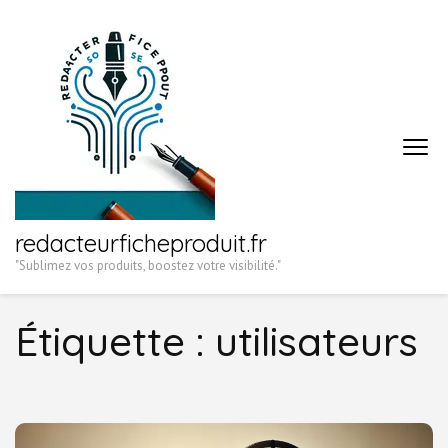
Aller
au
contenu
(Pressez
Entrée)
redacteurficheproduit.fr
"Sublimez vos produits, boostez votre visibilité."
Étiquette :
utilisateurs