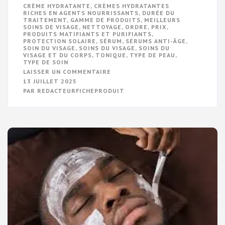
CRÈME HYDRATANTE
,
CRÈMES HYDRATANTES
RICHES EN AGENTS NOURRISSANTS
,
DURÉE DU
TRAITEMENT
,
GAMME DE PRODUITS
,
MEILLEURS
SOINS DE VISAGE
,
NETTOYAGE
,
ORDRE
,
PRIX
,
PRODUITS MATIFIANTS ET PURIFIANTS
,
PROTECTION SOLAIRE
,
SÉRUM
,
SÉRUMS ANTI-ÂGE
,
SOIN DU VISAGE
,
SOINS DU VISAGE
,
SOINS DU
VISAGE ET DU CORPS
,
TONIQUE
,
TYPE DE PEAU
,
TYPE DE SOIN
SUR
LAISSER UN COMMENTAIRE
SECRETS
13 JUILLET 2025
DE
PAR
REDACTEURFICHEPRODUIT
BEAUTÉ
:
LES
ESSENTIELS
DES
SOINS
DU
VISAGE
ET
DU
CORPS