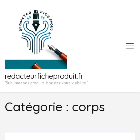
Aller
au
contenu
(Pressez
Entrée)
redacteurficheproduit.fr
"Sublimez vos produits, boostez votre visibilité."
Catégorie :
corps