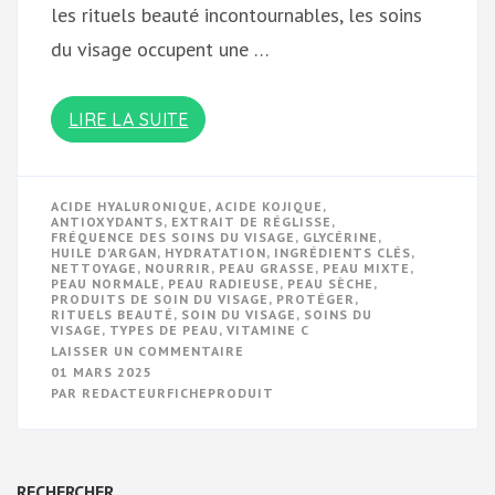
les rituels beauté incontournables, les soins
du visage occupent une …
LIRE LA SUITE
ACIDE HYALURONIQUE
,
ACIDE KOJIQUE
,
ANTIOXYDANTS
,
EXTRAIT DE RÉGLISSE
,
FRÉQUENCE DES SOINS DU VISAGE
,
GLYCÉRINE
,
HUILE D'ARGAN
,
HYDRATATION
,
INGRÉDIENTS CLÉS
,
NETTOYAGE
,
NOURRIR
,
PEAU GRASSE
,
PEAU MIXTE
,
PEAU NORMALE
,
PEAU RADIEUSE
,
PEAU SÈCHE
,
PRODUITS DE SOIN DU VISAGE
,
PROTÉGER
,
RITUELS BEAUTÉ
,
SOIN DU VISAGE
,
SOINS DU
VISAGE
,
TYPES DE PEAU
,
VITAMINE C
SUR
LAISSER UN COMMENTAIRE
LES
01 MARS 2025
SECRETS
PAR
REDACTEURFICHEPRODUIT
D’UN
RITUEL
DE
SOIN
DU
VISAGE
RECHERCHER
RÉVÉLATEUR