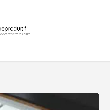
heproduit.fr
oostez votre visibilité."