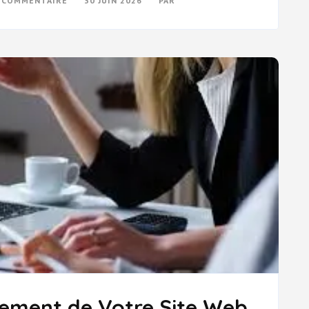
N COMMENTAIRE
30 JUIN 2026
PAR
OPTIMISEZ
VOTRE
RÉFÉRENCEMENT
SUR
GOOGLE
POUR
BOOSTER
VOTRE
VISIBILITÉ
EN
LIGNE
cement de Votre Site Web