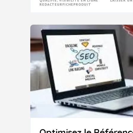
QUALIFIÉ
,
VISIBILITÉ EN LIGNE
LAISSER U
REDACTEURFICHEPRODUIT
Optimisez le Référen