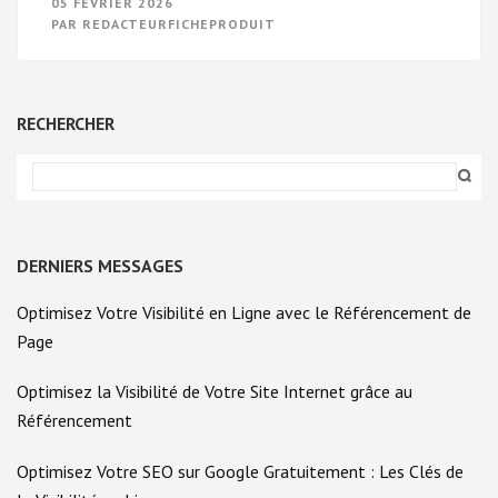
05 FÉVRIER 2026
DE
PAR
REDACTEURFICHEPRODUIT
SITE
INTERNET
ET
RÉFÉRENCEMENT
GOOGLE
:
RECHERCHER
LES
CLÉS
DE
LA
VISIBILITÉ
EN
LIGNE
DERNIERS MESSAGES
Optimisez Votre Visibilité en Ligne avec le Référencement de
Page
Optimisez la Visibilité de Votre Site Internet grâce au
Référencement
Optimisez Votre SEO sur Google Gratuitement : Les Clés de