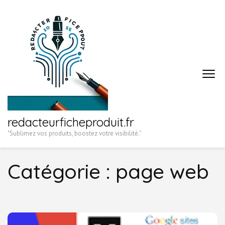
Aller
au
contenu
(Pressez
Entrée)
redacteurficheproduit.fr
"Sublimez vos produits, boostez votre visibilité."
Catégorie :
page web