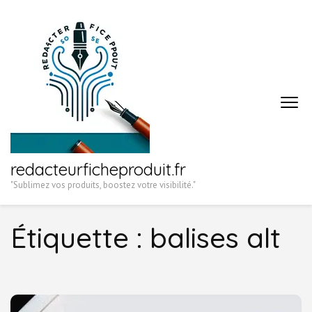
Aller
au
contenu
(Pressez
Entrée)
redacteurficheproduit.fr
"Sublimez vos produits, boostez votre visibilité."
Étiquette :
balises alt