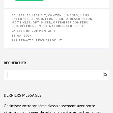
BALISES
,
BALISES ALT
,
CONTENU
,
IMAGES
,
LIENS
EXTERNES
,
LIENS INTERNES
,
MÉTA-DESCRIPTION
,
MOTS-CLÉS
,
OPTIMISER
,
OPTIMISER CONTENU
SEO
,
RÉFÉRENCEMENT NATUREL
,
SEO
,
TITLE
SUR
LAISSER UN COMMENTAIRE
OPTIMISER
16 MAI 2024
VOTRE
PAR
REDACTEURFICHEPRODUIT
CONTENU
POUR
UN
SEO
PERFORMANT
RECHERCHER
DERNIERS MESSAGES
Optimisez votre système d’assainissement avec notre
sélection de pompes de relevage sanitaires performantes.