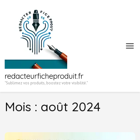
Aller
au
contenu
(Pressez
Entrée)
redacteurficheproduit.fr
"Sublimez vos produits, boostez votre visibilité."
Mois :
août 2024