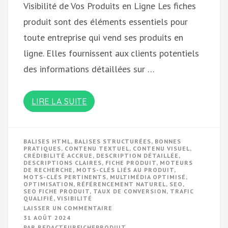
Visibilité de Vos Produits en Ligne Les fiches
produit sont des éléments essentiels pour
toute entreprise qui vend ses produits en
ligne. Elles fournissent aux clients potentiels
des informations détaillées sur …
LIRE LA SUITE
BALISES HTML
,
BALISES STRUCTURÉES
,
BONNES
PRATIQUES
,
CONTENU TEXTUEL
,
CONTENU VISUEL
,
CRÉDIBILITÉ ACCRUE
,
DESCRIPTION DÉTAILLÉE
,
DESCRIPTIONS CLAIRES
,
FICHE PRODUIT
,
MOTEURS
DE RECHERCHE
,
MOTS-CLÉS LIÉS AU PRODUIT
,
MOTS-CLÉS PERTINENTS
,
MULTIMÉDIA OPTIMISÉ
,
OPTIMISATION
,
RÉFÉRENCEMENT NATUREL
,
SEO
,
SEO FICHE PRODUIT
,
TAUX DE CONVERSION
,
TRAFIC
QUALIFIÉ
,
VISIBILITÉ
SUR
LAISSER UN COMMENTAIRE
OPTIMISEZ
31 AOÛT 2024
VOTRE
PAR
REDACTEURFICHEPRODUIT