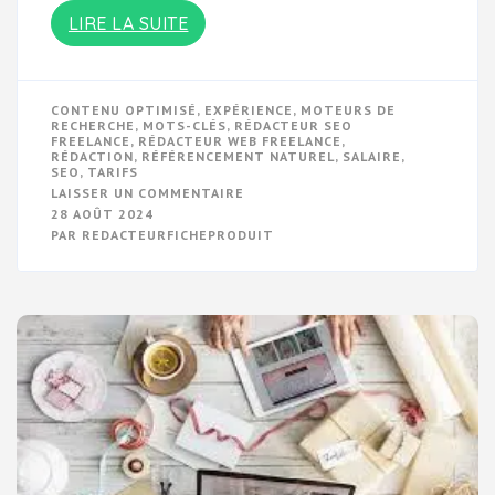
LIRE LA SUITE
CONTENU OPTIMISÉ
,
EXPÉRIENCE
,
MOTEURS DE
RECHERCHE
,
MOTS-CLÉS
,
RÉDACTEUR SEO
FREELANCE
,
RÉDACTEUR WEB FREELANCE
,
RÉDACTION
,
RÉFÉRENCEMENT NATUREL
,
SALAIRE
,
SEO
,
TARIFS
SUR
LAISSER UN COMMENTAIRE
ENGAGEZ
28 AOÛT 2024
UN
PAR
REDACTEURFICHEPRODUIT
RÉDACTEUR
SEO
FREELANCE
POUR
BOOSTER
VOTRE
VISIBILITÉ
EN
LIGNE