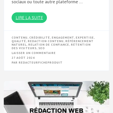
sociaux ou toute autre plateforme …
LIRE LA SUITE
CONTENU
,
CRÉDIBILITÉ
,
ENGAGEMENT
,
EXPERTISE
,
QUALITÉ
,
REDACTION CONTENU
,
RÉFÉRENCEMENT
NATUREL
,
RELATION DE CONFIANCE
,
RÉTENTION
DES VISITEURS
,
SEO
SUR
LAISSER UN COMMENTAIRE
MAÎTRISEZ
27 AOÛT 2024
L’ART
PAR
REDACTEURFICHEPRODUIT
DE
LA
RÉDACTION
DE
CONTENU
EN
LIGNE