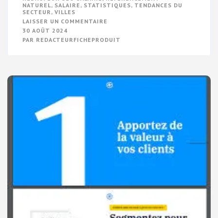
NATUREL
,
SALAIRE
,
STATISTIQUES
,
TENDANCES DU
SECTEUR
,
VILLES
SUR
LAISSER UN COMMENTAIRE
LE
30 AOÛT 2024
GUIDE
PAR
REDACTEURFICHEPRODUIT
COMPLET
DU
SALAIRE
D’UN
RÉDACTEUR
SEO