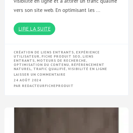
visibilité en ligne et à attirer un trafic qualifié
vers son site web. En optimisant les …
LIRE LA SUITE
CRÉATION DE LIENS ENTRANTS
,
EXPÉRIENCE
UTILISATEUR
,
FICHE PRODUIT SEO
,
LIENS
ENTRANTS
,
MOTEURS DE RECHERCHE
,
OPTIMISATION DU CONTENU
,
RÉFÉRENCEMENT
NATUREL
,
TRAFIC QUALIFIÉ
,
VISIBILITÉ EN LIGNE
SUR
LAISSER UN COMMENTAIRE
OPTIMISEZ
24 AOÛT 2024
VOTRE
PAR
REDACTEURFICHEPRODUIT
VISIBILITÉ
EN
LIGNE
AVEC
UNE
FICHE
PRODUIT
SEO
PERFORMANTE