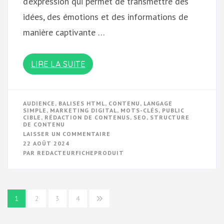
d’expression qui permet de transmettre des
idées, des émotions et des informations de
manière captivante …
LIRE LA SUITE
AUDIENCE
,
BALISES HTML
,
CONTENU
,
LANGAGE
SIMPLE
,
MARKETING DIGITAL
,
MOTS-CLÉS
,
PUBLIC
CIBLE
,
RÉDACTION DE CONTENUS
,
SEO
,
STRUCTURE
DE CONTENU
SUR
LAISSER UN COMMENTAIRE
MAÎTRISEZ
22 AOÛT 2024
L’ART
PAR
REDACTEURFICHEPRODUIT
DE
LA
RÉDACTION
DE
CONTENUS
POUR
Navigation
UN
1
2
3
4
IMPACT
des
OPTIMAL
EN