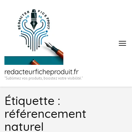
Aller
au
contenu
(Pressez
Entrée)
redacteurficheproduit.fr
"Sublimez vos produits, boostez votre visibilité."
Étiquette :
référencement
naturel