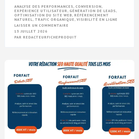
ANALYSE DES PERFORMANCES
,
CONVERSION
,
EXPÉRIENCE UTILISATEUR
,
GÉNÉRATION DE LEADS
,
OPTIMISATION DU SITE WEB
,
RÉFÉRENCEMENT
NATUREL
,
TRAFIC ORGANIQUE
,
VISIBILITÉ EN LIGNE
SUR
LAISSER UN COMMENTAIRE
LES
13 JUILLET 2026
CLÉS
PAR
REDACTEURFICHEPRODUIT
DE
L’OPTIMISATION
DU
SITE
WEB
POUR
UNE
PRÉSENCE
EN
LIGNE
PERFORMANTE