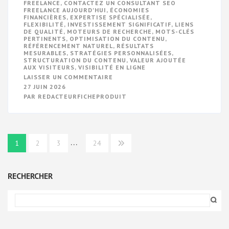
FREELANCE
,
CONTACTEZ UN CONSULTANT SEO
FREELANCE AUJOURD'HUI
,
ÉCONOMIES
FINANCIÈRES
,
EXPERTISE SPÉCIALISÉE
,
FLEXIBILITÉ
,
INVESTISSEMENT SIGNIFICATIF
,
LIENS
DE QUALITÉ
,
MOTEURS DE RECHERCHE
,
MOTS-CLÉS
PERTINENTS
,
OPTIMISATION DU CONTENU
,
RÉFÉRENCEMENT NATUREL
,
RÉSULTATS
MESURABLES
,
STRATÉGIES PERSONNALISÉES
,
STRUCTURATION DU CONTENU
,
VALEUR AJOUTÉE
AUX VISITEURS
,
VISIBILITÉ EN LIGNE
SUR
LAISSER UN COMMENTAIRE
MAXIMISEZ
27 JUIN 2026
VOTRE
PAR
REDACTEURFICHEPRODUIT
VISIBILITÉ
EN
LIGNE
AVEC
UN
CONSULTANT
Navigation
…
SEO
1
2
3
24
FREELANCE
des
DE
QUALITÉ
articles
RECHERCHER