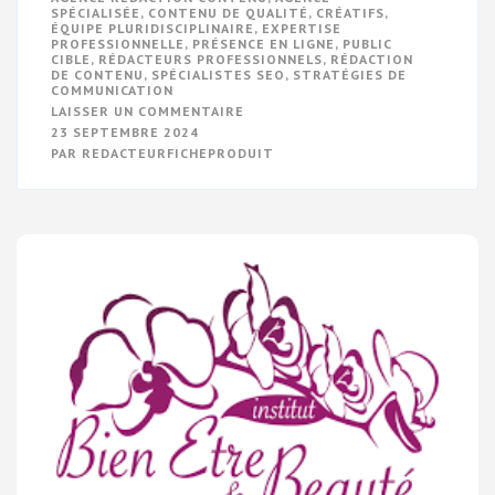
SPÉCIALISÉE
,
CONTENU DE QUALITÉ
,
CRÉATIFS
,
ÉQUIPE PLURIDISCIPLINAIRE
,
EXPERTISE
PROFESSIONNELLE
,
PRÉSENCE EN LIGNE
,
PUBLIC
CIBLE
,
RÉDACTEURS PROFESSIONNELS
,
RÉDACTION
DE CONTENU
,
SPÉCIALISTES SEO
,
STRATÉGIES DE
COMMUNICATION
SUR
LAISSER UN COMMENTAIRE
AGENCE
23 SEPTEMBRE 2024
DE
PAR
REDACTEURFICHEPRODUIT
RÉDACTION
DE
CONTENU
:
VOTRE
PARTENAIRE
POUR
UNE
COMMUNICATION
IMPACTANTE