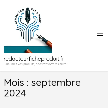
Aller
au
contenu
(Pressez
Entrée)
redacteurficheproduit.fr
"Sublimez vos produits, boostez votre visibilité."
Mois :
septembre
2024