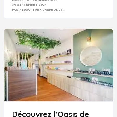
MAÎTRISEZ
30 SEPTEMBRE 2024
L’ART
PAR
REDACTEURFICHEPRODUIT
DE
BIEN
RÉFÉRENCER
VOTRE
SITE
WEB
:
CONSEILS
ESSENTIELS
Découvrez l’Oasis de