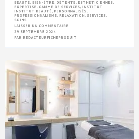
BEAUTÉ
,
BIEN-ÊTRE
,
DÉTENTE
,
ESTHÉTICIENNES
,
EXPERTISE
,
GAMME DE SERVICES
,
INSTITUT
,
INSTITUT BEAUTÉ
,
PERSONNALISÉS
,
PROFESSIONNALISME
,
RELAXATION
,
SERVICES
,
SOINS
SUR
LAISSER UN COMMENTAIRE
DÉCOUVREZ
29 SEPTEMBRE 2024
L’OASIS
PAR
REDACTEURFICHEPRODUIT
DE
BIEN-
ÊTRE:
VOTRE
INSTITUT
DE
BEAUTÉ
PRIVILÉGIÉ