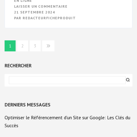
EN LIGNE
SUR
LAISSER UN COMMENTAIRE
LA
21 SEPTEMBRE 2024
PUISSANCE
PAR
REDACTEURFICHEPRODUIT
DU
CONTENU
INTERNET
:
CAPTIVER
ET
Navigation
CONVERTIR
1
2
3
EN
des
LIGNE
articles
RECHERCHER
DERNIERS MESSAGES
Optimiser le Référencement d’un Site sur Google: Les Clés du
Succès