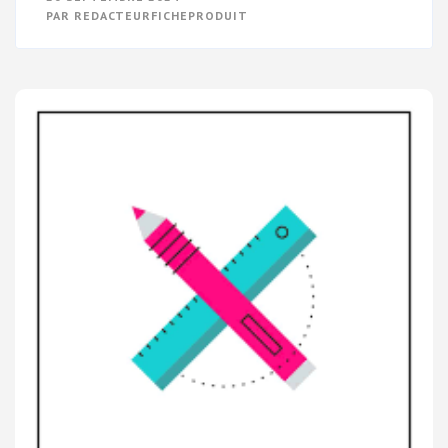
L’ART
PAR
REDACTEURFICHEPRODUIT
DE
LA
RÉDACTION
DE
CONTENUS
ÉDITORIAUX
:
CONSEILS
ET
ASTUCES