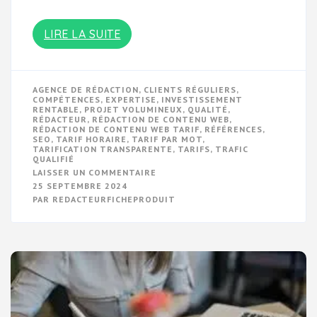
LIRE LA SUITE
AGENCE DE RÉDACTION
,
CLIENTS RÉGULIERS
,
COMPÉTENCES
,
EXPERTISE
,
INVESTISSEMENT
RENTABLE
,
PROJET VOLUMINEUX
,
QUALITÉ
,
RÉDACTEUR
,
RÉDACTION DE CONTENU WEB
,
RÉDACTION DE CONTENU WEB TARIF
,
RÉFÉRENCES
,
SEO
,
TARIF HORAIRE
,
TARIF PAR MOT
,
TARIFICATION TRANSPARENTE
,
TARIFS
,
TRAFIC
QUALIFIÉ
SUR
LAISSER UN COMMENTAIRE
GUIDE
25 SEPTEMBRE 2024
DES
PAR
REDACTEURFICHEPRODUIT
TARIFS
POUR
LA
RÉDACTION
DE
CONTENU
WEB