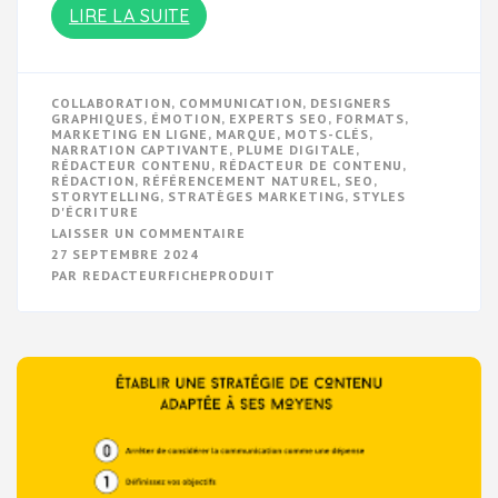
LIRE LA SUITE
COLLABORATION
,
COMMUNICATION
,
DESIGNERS
GRAPHIQUES
,
ÉMOTION
,
EXPERTS SEO
,
FORMATS
,
MARKETING EN LIGNE
,
MARQUE
,
MOTS-CLÉS
,
NARRATION CAPTIVANTE
,
PLUME DIGITALE
,
RÉDACTEUR CONTENU
,
RÉDACTEUR DE CONTENU
,
RÉDACTION
,
RÉFÉRENCEMENT NATUREL
,
SEO
,
STORYTELLING
,
STRATÈGES MARKETING
,
STYLES
D'ÉCRITURE
SUR
LAISSER UN COMMENTAIRE
LE
27 SEPTEMBRE 2024
GUIDE
PAR
REDACTEURFICHEPRODUIT
ULTIME
DU
RÉDACTEUR
DE
CONTENU
:
MAÎTRISER
L’ART
DE
L’ÉCRITURE
DIGITALE