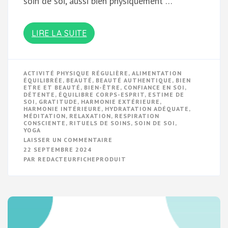
soin de soi, aussi bien physiquement …
LIRE LA SUITE
ACTIVITÉ PHYSIQUE RÉGULIÈRE
,
ALIMENTATION
ÉQUILIBRÉE
,
BEAUTÉ
,
BEAUTÉ AUTHENTIQUE
,
BIEN
ETRE ET BEAUTÉ
,
BIEN-ÊTRE
,
CONFIANCE EN SOI
,
DÉTENTE
,
ÉQUILIBRE CORPS-ESPRIT
,
ESTIME DE
SOI
,
GRATITUDE
,
HARMONIE EXTÉRIEURE
,
HARMONIE INTÉRIEURE
,
HYDRATATION ADÉQUATE
,
MÉDITATION
,
RELAXATION
,
RESPIRATION
CONSCIENTE
,
RITUELS DE SOINS
,
SOIN DE SOI
,
YOGA
SUR
LAISSER UN COMMENTAIRE
HARMONIE
22 SEPTEMBRE 2024
ENTRE
PAR
REDACTEURFICHEPRODUIT
BIEN-
ÊTRE
ET
BEAUTÉ
:
CULTIVER
L’ÉQUILIBRE
INTÉRIEUR
ET
EXTÉRIEUR