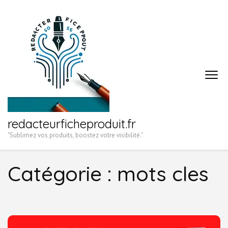
Aller
au
contenu
(Pressez
Entrée)
redacteurficheproduit.fr
"Sublimez vos produits, boostez votre visibilité."
Catégorie :
mots cles