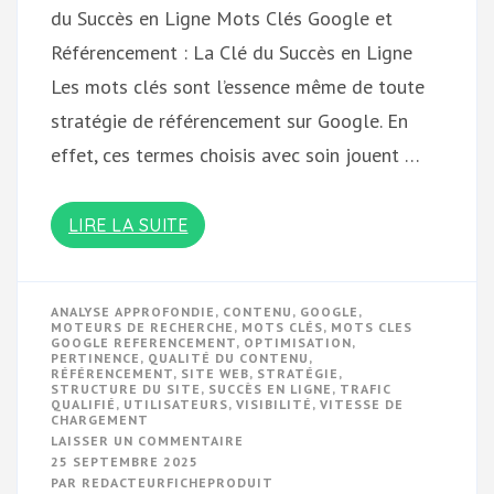
du Succès en Ligne Mots Clés Google et
Référencement : La Clé du Succès en Ligne
Les mots clés sont l’essence même de toute
stratégie de référencement sur Google. En
effet, ces termes choisis avec soin jouent …
LIRE LA SUITE
ANALYSE APPROFONDIE
,
CONTENU
,
GOOGLE
,
MOTEURS DE RECHERCHE
,
MOTS CLÉS
,
MOTS CLES
GOOGLE REFERENCEMENT
,
OPTIMISATION
,
PERTINENCE
,
QUALITÉ DU CONTENU
,
RÉFÉRENCEMENT
,
SITE WEB
,
STRATÉGIE
,
STRUCTURE DU SITE
,
SUCCÈS EN LIGNE
,
TRAFIC
QUALIFIÉ
,
UTILISATEURS
,
VISIBILITÉ
,
VITESSE DE
CHARGEMENT
SUR
LAISSER UN COMMENTAIRE
OPTIMISATION
25 SEPTEMBRE 2025
DU
PAR
REDACTEURFICHEPRODUIT
RÉFÉRENCEMENT