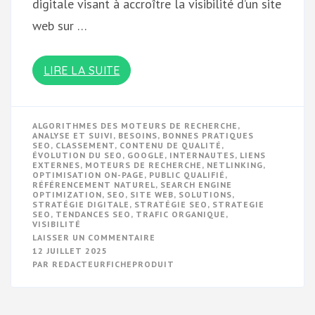
digitale visant à accroître la visibilité d’un site
web sur …
LIRE LA SUITE
ALGORITHMES DES MOTEURS DE RECHERCHE
,
ANALYSE ET SUIVI
,
BESOINS
,
BONNES PRATIQUES
SEO
,
CLASSEMENT
,
CONTENU DE QUALITÉ
,
ÉVOLUTION DU SEO
,
GOOGLE
,
INTERNAUTES
,
LIENS
EXTERNES
,
MOTEURS DE RECHERCHE
,
NETLINKING
,
OPTIMISATION ON-PAGE
,
PUBLIC QUALIFIÉ
,
RÉFÉRENCEMENT NATUREL
,
SEARCH ENGINE
OPTIMIZATION
,
SEO
,
SITE WEB
,
SOLUTIONS
,
STRATÉGIE DIGITALE
,
STRATÉGIE SEO
,
STRATEGIE
SEO
,
TENDANCES SEO
,
TRAFIC ORGANIQUE
,
VISIBILITÉ
SUR
LAISSER UN COMMENTAIRE
OPTIMISEZ
12 JUILLET 2025
VOTRE
PAR
REDACTEURFICHEPRODUIT
VISIBILITÉ
EN
LIGNE
AVEC
UNE