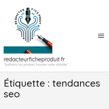
Aller
au
contenu
(Pressez
Entrée)
redacteurficheproduit.fr
"Sublimez vos produits, boostez votre visibilité."
Étiquette :
tendances
seo