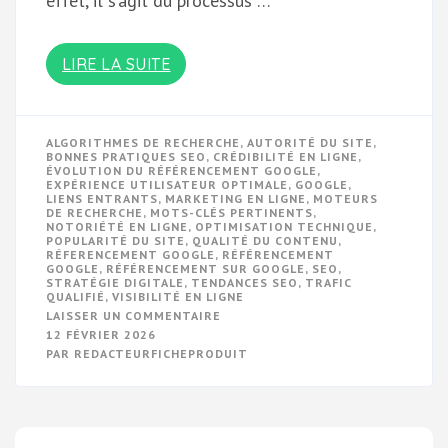
effet, il s’agit du processus …
LIRE LA SUITE
ALGORITHMES DE RECHERCHE
,
AUTORITÉ DU SITE
,
BONNES PRATIQUES SEO
,
CRÉDIBILITÉ EN LIGNE
,
ÉVOLUTION DU RÉFÉRENCEMENT GOOGLE
,
EXPÉRIENCE UTILISATEUR OPTIMALE
,
GOOGLE
,
LIENS ENTRANTS
,
MARKETING EN LIGNE
,
MOTEURS
DE RECHERCHE
,
MOTS-CLÉS PERTINENTS
,
NOTORIÉTÉ EN LIGNE
,
OPTIMISATION TECHNIQUE
,
POPULARITÉ DU SITE
,
QUALITÉ DU CONTENU
,
RÉFERENCEMENT GOOGLE
,
RÉFÉRENCEMENT
GOOGLE
,
RÉFÉRENCEMENT SUR GOOGLE
,
SEO
,
STRATÉGIE DIGITALE
,
TENDANCES SEO
,
TRAFIC
QUALIFIÉ
,
VISIBILITÉ EN LIGNE
SUR
LAISSER UN COMMENTAIRE
OPTIMISEZ
12 FÉVRIER 2026
VOTRE
PAR
REDACTEURFICHEPRODUIT
RÉFÉRENCEMENT
SUR
GOOGLE
POUR
BOOSTER
VOTRE
VISIBILITÉ