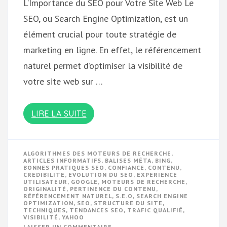
L’Importance du SEO pour Votre Site Web Le
SEO, ou Search Engine Optimization, est un
élément crucial pour toute stratégie de
marketing en ligne. En effet, le référencement
naturel permet d’optimiser la visibilité de
votre site web sur …
LIRE LA SUITE
ALGORITHMES DES MOTEURS DE RECHERCHE
,
ARTICLES INFORMATIFS
,
BALISES MÉTA
,
BING
,
BONNES PRATIQUES SEO
,
CONFIANCE
,
CONTENU
,
CRÉDIBILITÉ
,
ÉVOLUTION DU SEO
,
EXPÉRIENCE
UTILISATEUR
,
GOOGLE
,
MOTEURS DE RECHERCHE
,
ORIGINALITÉ
,
PERTINENCE DU CONTENU
,
RÉFÉRENCEMENT NATUREL
,
S.E.O
,
SEARCH ENGINE
OPTIMIZATION
,
SEO
,
STRUCTURE DU SITE
,
TECHNIQUES
,
TENDANCES SEO
,
TRAFIC QUALIFIÉ
,
VISIBILITÉ
,
YAHOO
SUR
LAISSER UN COMMENTAIRE