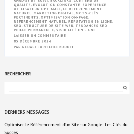
ANALYSE ET SUIVI
,
BACKLINKS
,
CONTENU DE
QUALITÉ
,
ÉVOLUTION CONSTANTE
,
EXPÉRIENCE
UTILISATEUR OPTIMALE
,
LE REFERENCEMENT
NATUREL
,
MARKETING DIGITAL
,
MOTS-CLÉS
PERTINENTS
,
OPTIMISATION ON-PAGE
,
RÉFÉRENCEMENT NATUREL
,
RÉPUTATION EN LIGNE
,
SEO
,
STRUCTURE DE SITE WEB
,
TENDANCES SEO
,
VEILLE PERMANENTE
,
VISIBILITÉ EN LIGNE
SUR
LAISSER UN COMMENTAIRE
MAXIMISEZ
05 DÉCEMBRE 2024
VOTRE
PAR
REDACTEURFICHEPRODUIT
VISIBILITÉ
EN
LIGNE
GRÂCE
AU
RÉFÉRENCEMENT
RECHERCHER
NATUREL
DERNIERS MESSAGES
Optimiser le Référencement d’un Site sur Google: Les Clés du
Succès