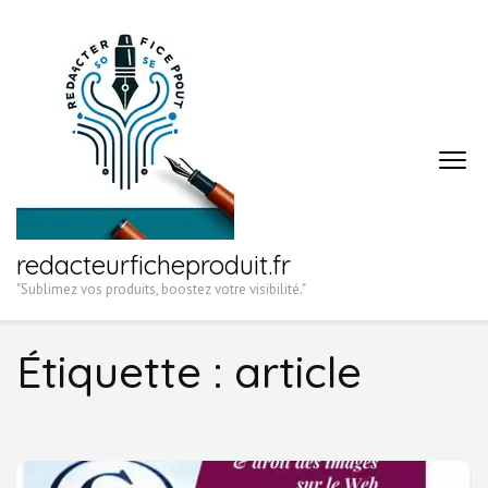
Aller
au
contenu
(Pressez
Entrée)
redacteurficheproduit.fr
"Sublimez vos produits, boostez votre visibilité."
Étiquette :
article