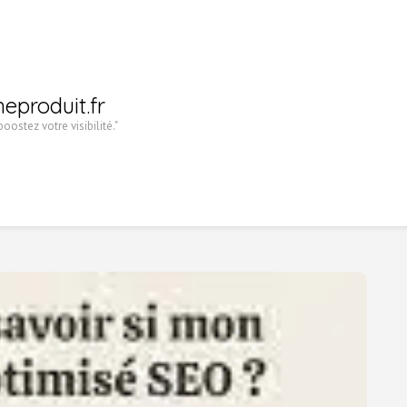
heproduit.fr
oostez votre visibilité."