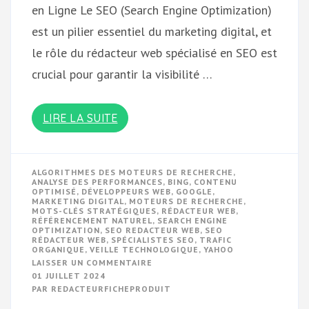
en Ligne Le SEO (Search Engine Optimization)
est un pilier essentiel du marketing digital, et
le rôle du rédacteur web spécialisé en SEO est
crucial pour garantir la visibilité …
LIRE LA SUITE
ALGORITHMES DES MOTEURS DE RECHERCHE
,
ANALYSE DES PERFORMANCES
,
BING
,
CONTENU
OPTIMISÉ
,
DÉVELOPPEURS WEB
,
GOOGLE
,
MARKETING DIGITAL
,
MOTEURS DE RECHERCHE
,
MOTS-CLÉS STRATÉGIQUES
,
RÉDACTEUR WEB
,
RÉFÉRENCEMENT NATUREL
,
SEARCH ENGINE
OPTIMIZATION
,
SEO REDACTEUR WEB
,
SEO
RÉDACTEUR WEB
,
SPÉCIALISTES SEO
,
TRAFIC
ORGANIQUE
,
VEILLE TECHNOLOGIQUE
,
YAHOO
SUR
LAISSER UN COMMENTAIRE
LE
01 JUILLET 2024
GUIDE
PAR
REDACTEURFICHEPRODUIT
ULTIME
DU