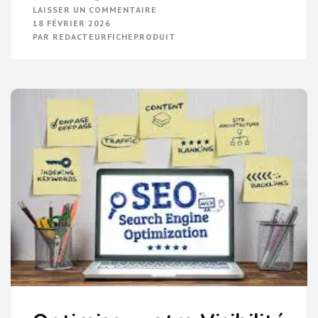
SUR
LAISSER UN COMMENTAIRE
OPTIMISEZ
18 FÉVRIER 2026
LE
PAR
REDACTEURFICHEPRODUIT
RÉFÉRENCEMENT
DE
VOTRE
SITE
SUR
GOOGLE
:
LES
CLÉS
DU
SUCCÈS