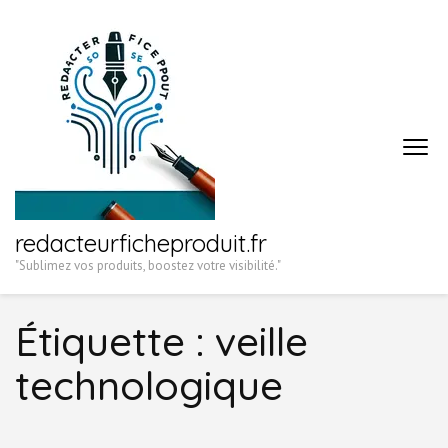
Aller
au
contenu
(Pressez
Entrée)
redacteurficheproduit.fr
"Sublimez vos produits, boostez votre visibilité."
Étiquette :
veille
technologique