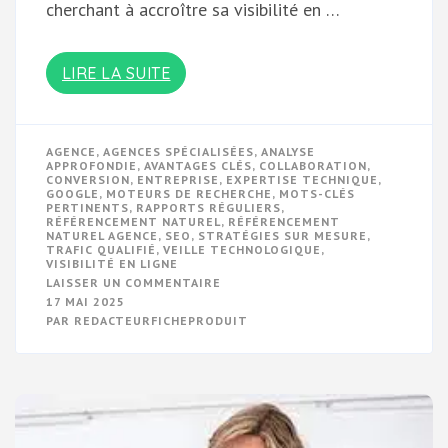
cherchant à accroître sa visibilité en …
LIRE LA SUITE
AGENCE
,
AGENCES SPÉCIALISÉES
,
ANALYSE
APPROFONDIE
,
AVANTAGES CLÉS
,
COLLABORATION
,
CONVERSION
,
ENTREPRISE
,
EXPERTISE TECHNIQUE
,
GOOGLE
,
MOTEURS DE RECHERCHE
,
MOTS-CLÉS
PERTINENTS
,
RAPPORTS RÉGULIERS
,
RÉFÉRENCEMENT NATUREL
,
RÉFÉRENCEMENT
NATUREL AGENCE
,
SEO
,
STRATÉGIES SUR MESURE
,
TRAFIC QUALIFIÉ
,
VEILLE TECHNOLOGIQUE
,
VISIBILITÉ EN LIGNE
SUR
LAISSER UN COMMENTAIRE
OPTIMISEZ
17 MAI 2025
VOTRE
PAR
REDACTEURFICHEPRODUIT
VISIBILITÉ
EN
LIGNE
AVEC
UNE
AGENCE
DE
RÉFÉRENCEMENT
NATUREL