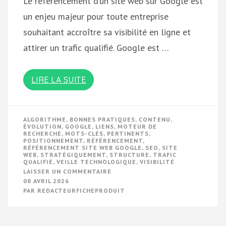
Le référencement d’un site web sur Google est
un enjeu majeur pour toute entreprise
souhaitant accroître sa visibilité en ligne et
attirer un trafic qualifié. Google est …
LIRE LA SUITE
ALGORITHME
,
BONNES PRATIQUES
,
CONTENU
,
ÉVOLUTION
,
GOOGLE
,
LIENS
,
MOTEUR DE
RECHERCHE
,
MOTS-CLÉS
,
PERTINENTS
,
POSITIONNEMENT
,
RÉFÉRENCEMENT
,
RÉFÉRENCEMENT SITE WEB GOOGLE
,
SEO
,
SITE
WEB
,
STRATÉGIQUEMENT
,
STRUCTURE
,
TRAFIC
QUALIFIÉ
,
VEILLE TECHNOLOGIQUE
,
VISIBILITÉ
SUR
LAISSER UN COMMENTAIRE
OPTIMISER
08 AVRIL 2026
LE
PAR
REDACTEURFICHEPRODUIT
RÉFÉRENCEMENT
DE
VOTRE
SITE
WEB