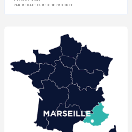
VOTRE
PAR
REDACTEURFICHEPRODUIT
VISIBILITÉ
EN
LIGNE
GRÂCE
AU
RÉFÉRENCEMENT
NATUREL
SUR
GOOGLE