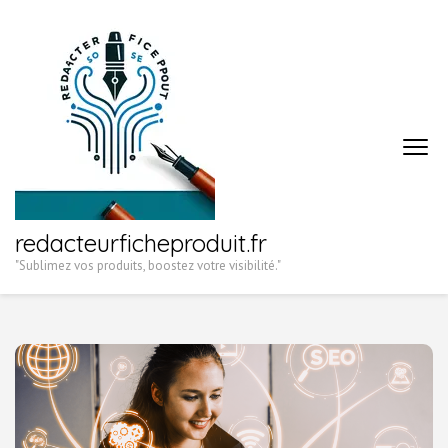
Aller
au
contenu
(Pressez
Entrée)
redacteurficheproduit.fr
"Sublimez vos produits, boostez votre visibilité."