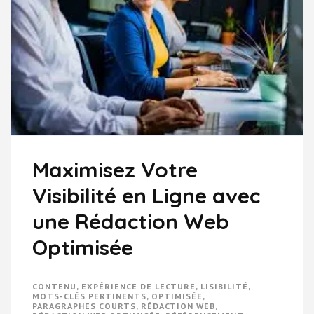
Maximisez Votre
Visibilité en Ligne avec
une Rédaction Web
Optimisée
CONTENU
,
EXPÉRIENCE DE LECTURE
,
LISIBILITÉ
,
MOTS-CLÉS PERTINENTS
,
OPTIMISÉE
,
PARAGRAPHES COURTS
,
RÉDACTION WEB
,