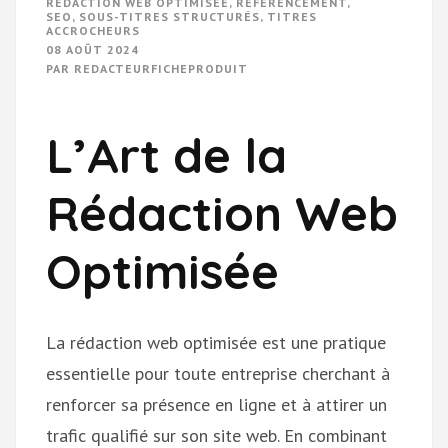
RÉDACTION WEB OPTIMISÉE
,
RÉFÉRENCEMENT
,
SEO
,
SOUS-TITRES STRUCTURÉS
,
TITRES
ACCROCHEURS
08 AOÛT 2024
PAR
REDACTEURFICHEPRODUIT
L’Art de la
Rédaction Web
Optimisée
La rédaction web optimisée est une pratique
essentielle pour toute entreprise cherchant à
renforcer sa présence en ligne et à attirer un
trafic qualifié sur son site web. En combinant