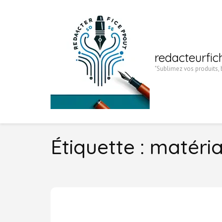
Aller
au
contenu
(Pressez
redacteurfic
Entrée)
"Sublimez vos produits, b
Étiquette :
matéria