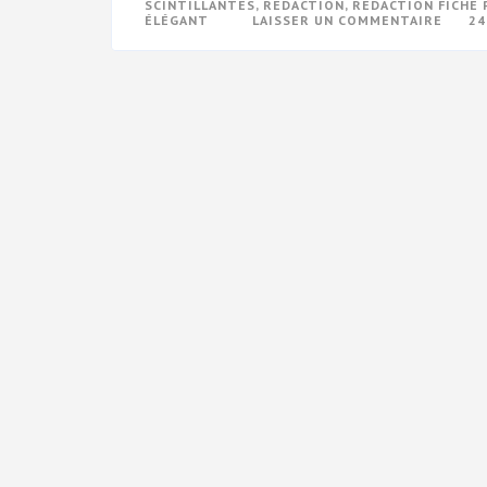
SCINTILLANTES
,
RÉDACTION
,
RÉDACTION FICHE 
SUR
ÉLÉGANT
LAISSER UN COMMENTAIRE
24
GUID
DE
RÉDA
POUR
UNE
FICHE
PROD
D’ESC
À
PAIL