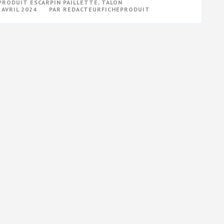
PRODUIT ESCARPIN PAILLETTE
,
TALON
 AVRIL 2024
PAR
REDACTEURFICHEPRODUIT
E
CTION
UIT
ARPIN
LETTES