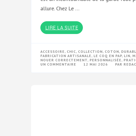
allure. Chez Le …
LIRE LA SUITE
ACCESSOIRE
,
CHIC
,
COLLECTION
,
COTON
,
DURAB
FABRICATION ARTISANALE
,
LE COQ EN PAP
,
LIN
,
M
NOUER CORRECTEMENT
,
PERSONNALISÉE
,
PRATI
SUR
UN COMMENTAIRE
12 MAI 2026
PAR
REDA
AFFICHEZ
VOTRE
STYLE
AVEC
NOTRE
COLLECTION
DE
NOEUDS
PAPILLON
CHEZ
LE
COQ
EN
PAP
!