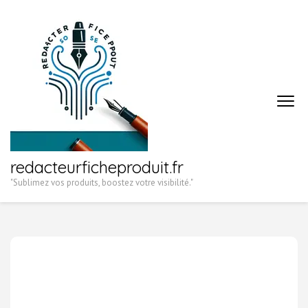
Aller
au
contenu
(Pressez
Entrée)
redacteurficheproduit.fr
"Sublimez vos produits, boostez votre visibilité."