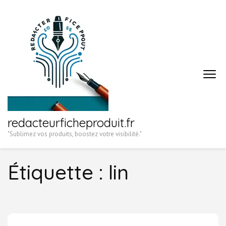
Aller
au
contenu
(Pressez
Entrée)
redacteurficheproduit.fr
"Sublimez vos produits, boostez votre visibilité."
Étiquette :
lin