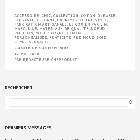
ACCESSOIRE
,
CHIC
,
COLLECTION
,
COTON
,
DURABLE
,
ÉLÉGANCE
,
ÉLÉGANT
,
EXPRIMEZ VOTRE STYLE
,
FABRICATION ARTISANALE
,
LE COQ EN PAP
,
LIN
,
MASCULINE
,
MATÉRIAUX DE QUALITÉ
,
NOEUD
PAPILLON
,
NOUER CORRECTEMENT
,
PERSONNALISÉE
,
PRATICITÉ
,
PRÉ-NOUÉ
,
SOIE
,
STYLE
,
VERSATILE
SUR
LAISSER UN COMMENTAIRE
AFFICHEZ
12 MAI 2026
VOTRE
PAR
REDACTEURFICHEPRODUIT
STYLE
AVEC
NOTRE
COLLECTION
DE
NOEUDS
RECHERCHER
PAPILLON
CHEZ
LE
COQ
EN
PAP
!
DERNIERS MESSAGES