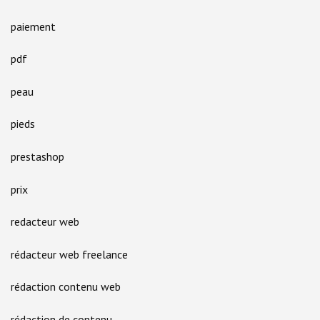
paiement
pdf
peau
pieds
prestashop
prix
redacteur web
rédacteur web freelance
rédaction contenu web
rédaction de contenu