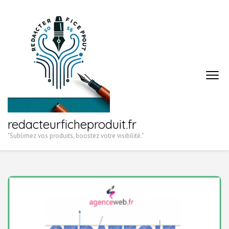
Aller
au
contenu
(Pressez
Entrée)
redacteurficheproduit.fr
"Sublimez vos produits, boostez votre visibilité."