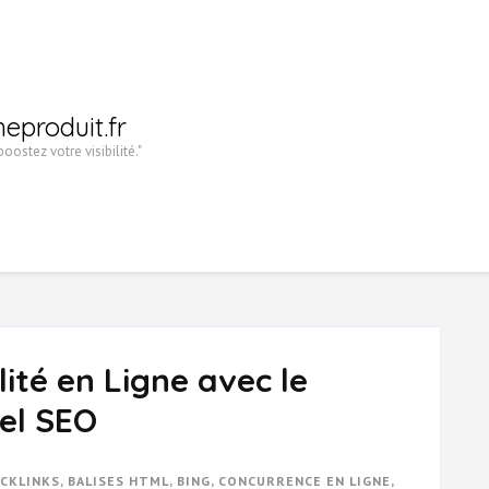
heproduit.fr
oostez votre visibilité."
lité en Ligne avec le
el SEO
CKLINKS
,
BALISES HTML
,
BING
,
CONCURRENCE EN LIGNE
,