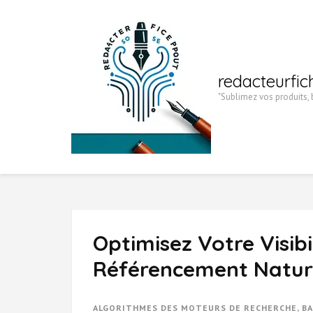
Aller
au
contenu
(Pressez
redacteurfic
Entrée)
"Sublimez vos produits, b
Optimisez Votre Visibi
Référencement Natur
ALGORITHMES DES MOTEURS DE RECHERCHE
,
BA