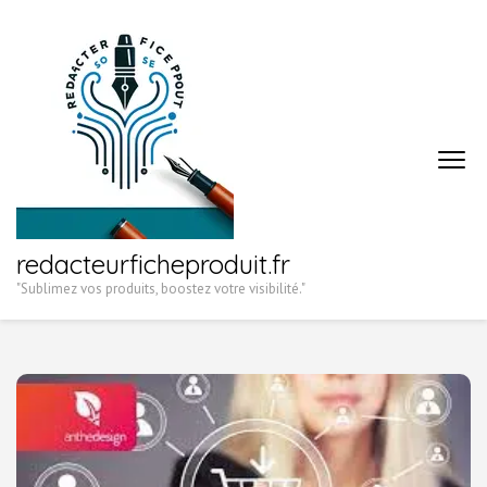
Aller
au
contenu
(Pressez
Entrée)
redacteurficheproduit.fr
"Sublimez vos produits, boostez votre visibilité."