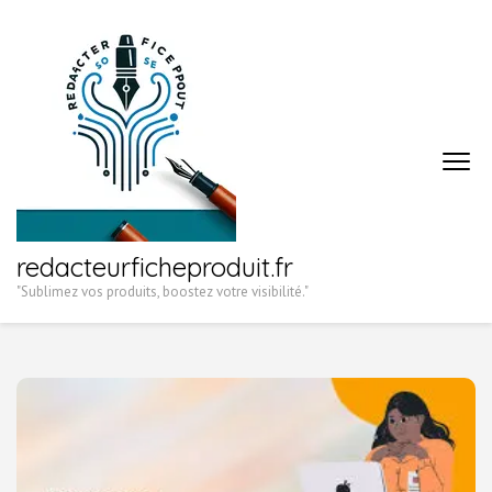
Aller
au
contenu
(Pressez
Entrée)
redacteurficheproduit.fr
"Sublimez vos produits, boostez votre visibilité."