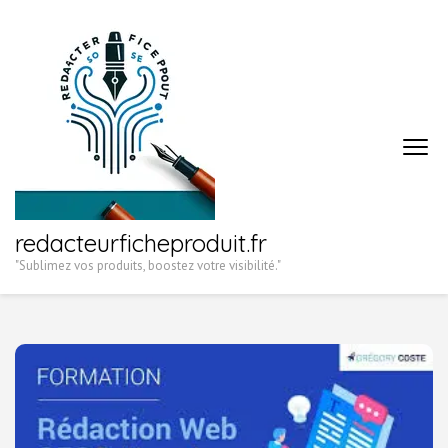
Aller
au
contenu
(Pressez
Entrée)
redacteurficheproduit.fr
"Sublimez vos produits, boostez votre visibilité."