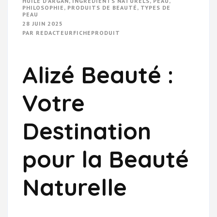
HUILE D'ARGAN
,
INGRÉDIENTS NATURELS
,
PEAU
,
PHILOSOPHIE
,
PRODUITS DE BEAUTÉ
,
TYPES DE
PEAU
28 JUIN 2025
PAR
REDACTEURFICHEPRODUIT
Alizé Beauté :
Votre
Destination
pour la Beauté
Naturelle