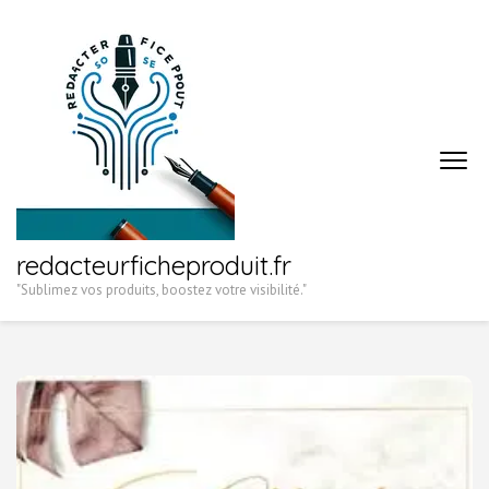
Aller
au
contenu
(Pressez
Entrée)
redacteurficheproduit.fr
"Sublimez vos produits, boostez votre visibilité."