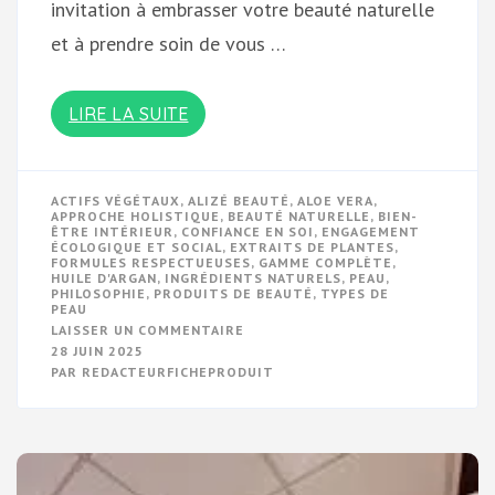
invitation à embrasser votre beauté naturelle
et à prendre soin de vous …
LIRE LA SUITE
ACTIFS VÉGÉTAUX
,
ALIZÉ BEAUTÉ
,
ALOE VERA
,
APPROCHE HOLISTIQUE
,
BEAUTÉ NATURELLE
,
BIEN-
ÊTRE INTÉRIEUR
,
CONFIANCE EN SOI
,
ENGAGEMENT
ÉCOLOGIQUE ET SOCIAL
,
EXTRAITS DE PLANTES
,
FORMULES RESPECTUEUSES
,
GAMME COMPLÈTE
,
HUILE D'ARGAN
,
INGRÉDIENTS NATURELS
,
PEAU
,
PHILOSOPHIE
,
PRODUITS DE BEAUTÉ
,
TYPES DE
PEAU
SUR
LAISSER UN COMMENTAIRE
DÉCOUVREZ
28 JUIN 2025
L’UNIVERS
PAR
REDACTEURFICHEPRODUIT
ENCHANTEUR
D’ALIZÉ
BEAUTÉ