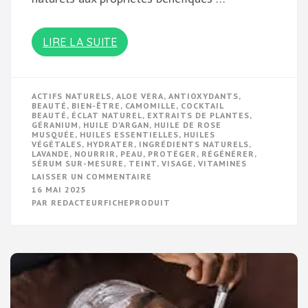
LIRE LA SUITE
ACTIFS NATURELS
,
ALOE VERA
,
ANTIOXYDANTS
,
BEAUTÉ
,
BIEN-ÊTRE
,
CAMOMILLE
,
COCKTAIL
BEAUTÉ
,
ÉCLAT NATUREL
,
EXTRAITS DE PLANTES
,
GÉRANIUM
,
HUILE D'ARGAN
,
HUILE DE ROSE
MUSQUÉE
,
HUILES ESSENTIELLES
,
HUILES
VÉGÉTALES
,
HYDRATER
,
INGRÉDIENTS NATURELS
,
LAVANDE
,
NOURRIR
,
PEAU
,
PROTÉGER
,
RÉGÉNÉRER
,
SÉRUM SUR-MESURE
,
TEINT
,
VISAGE
,
VITAMINES
SUR
LAISSER UN COMMENTAIRE
LE
16 MAI 2025
COCKTAIL
PAR
REDACTEURFICHEPRODUIT
BEAUTÉ
:
VOTRE
ALLIÉ
POUR
UNE
PEAU
RAYONNANTE