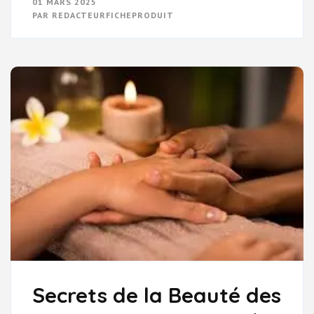
01 MARS 2025
SECRETS
PAR
REDACTEURFICHEPRODUIT
D’UN
RITUEL
DE
SOIN
DU
VISAGE
RÉVÉLATEUR
DE
BEAUTÉ
Secrets de la Beauté des