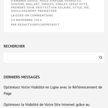
D'AMANDE DOUCE
,
HUILE D'ARGAN
,
HYDRATEZ
,
HYGIÈNE
,
NAIL ART
,
ONGLES
,
ONGLES CRÉATIVITÉ
,
PRENDRE SOIN
,
PROTECTION SOLAIRE
,
STYLE
,
VIE
,
VIEILLISSEMENT PRÉMATURÉ
SUR
LAISSER UN COMMENTAIRE
SECRETS
14 NOVEMBRE 2024
DE
PAR
REDACTEURFICHEPRODUIT
LA
BEAUTÉ
DES
MAINS
:
ASTUCES
RECHERCHER
POUR
DES
MAINS
SUBLIMES
DERNIERS MESSAGES
Optimisez Votre Visibilité en Ligne avec le Référencement de
Page
Optimisez la Visibilité de Votre Site Internet grâce au