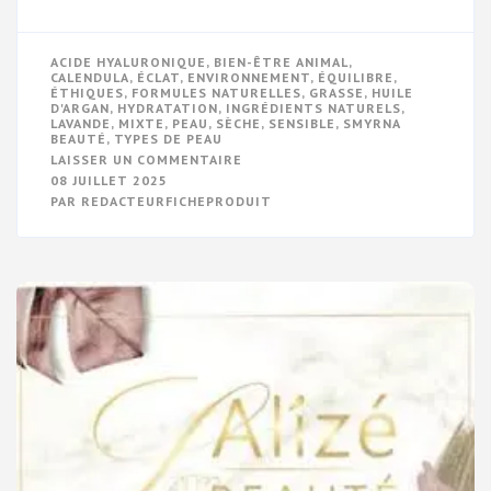
ACIDE HYALURONIQUE
,
BIEN-ÊTRE ANIMAL
,
CALENDULA
,
ÉCLAT
,
ENVIRONNEMENT
,
ÉQUILIBRE
,
ÉTHIQUES
,
FORMULES NATURELLES
,
GRASSE
,
HUILE
D'ARGAN
,
HYDRATATION
,
INGRÉDIENTS NATURELS
,
LAVANDE
,
MIXTE
,
PEAU
,
SÈCHE
,
SENSIBLE
,
SMYRNA
BEAUTÉ
,
TYPES DE PEAU
SUR
LAISSER UN COMMENTAIRE
DÉCOUVREZ
08 JUILLET 2025
L’UNIVERS
PAR
REDACTEURFICHEPRODUIT
ENCHANTÉ
DE
SMYRNA
BEAUTÉ