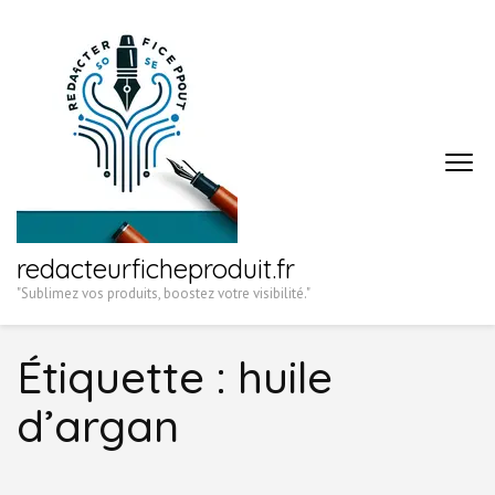
Aller
au
contenu
(Pressez
Entrée)
redacteurficheproduit.fr
"Sublimez vos produits, boostez votre visibilité."
Étiquette :
huile
d’argan