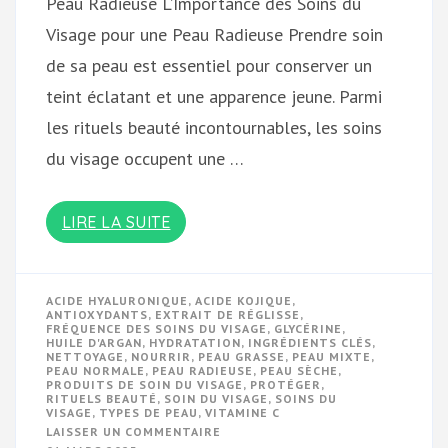
Peau Radieuse L’Importance des Soins du
Visage pour une Peau Radieuse Prendre soin
de sa peau est essentiel pour conserver un
teint éclatant et une apparence jeune. Parmi
les rituels beauté incontournables, les soins
du visage occupent une …
LIRE LA SUITE
ACIDE HYALURONIQUE
,
ACIDE KOJIQUE
,
ANTIOXYDANTS
,
EXTRAIT DE RÉGLISSE
,
FRÉQUENCE DES SOINS DU VISAGE
,
GLYCÉRINE
,
HUILE D'ARGAN
,
HYDRATATION
,
INGRÉDIENTS CLÉS
,
NETTOYAGE
,
NOURRIR
,
PEAU GRASSE
,
PEAU MIXTE
,
PEAU NORMALE
,
PEAU RADIEUSE
,
PEAU SÈCHE
,
PRODUITS DE SOIN DU VISAGE
,
PROTÉGER
,
RITUELS BEAUTÉ
,
SOIN DU VISAGE
,
SOINS DU
VISAGE
,
TYPES DE PEAU
,
VITAMINE C
SUR
LAISSER UN COMMENTAIRE
LES