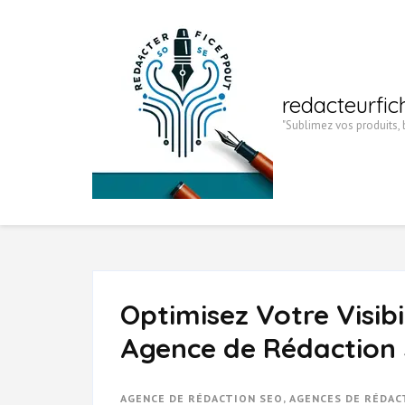
Aller
au
contenu
(Pressez
redacteurfic
Entrée)
"Sublimez vos produits, b
Optimisez Votre Visibi
Agence de Rédaction 
AGENCE DE RÉDACTION SEO
,
AGENCES DE RÉDAC