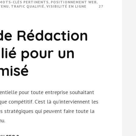
MOTS-CLÉS PERTINENTS
,
POSITIONNEMENT WEB
,
TENU
,
TRAFIC QUALIFIÉ
,
VISIBILITÉ EN LIGNE
27
de Rédaction
lié pour un
misé
ssentielle pour toute entreprise souhaitant
e compétitif. C’est là qu’interviennent les
s stratégiques qui peuvent faire toute la
nu.