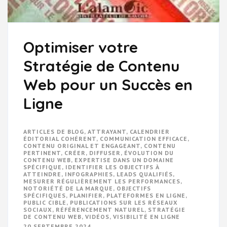
Optimiser votre
Stratégie de Contenu
Web pour un Succès en
Ligne
ARTICLES DE BLOG
,
ATTRAYANT
,
CALENDRIER
ÉDITORIAL COHÉRENT
,
COMMUNICATION EFFICACE
,
CONTENU ORIGINAL ET ENGAGEANT
,
CONTENU
PERTINENT
,
CRÉER
,
DIFFUSER
,
ÉVOLUTION DU
CONTENU WEB
,
EXPERTISE DANS UN DOMAINE
SPÉCIFIQUE
,
IDENTIFIER LES OBJECTIFS À
ATTEINDRE
,
INFOGRAPHIES
,
LEADS QUALIFIÉS
,
MESURER RÉGULIÈREMENT LES PERFORMANCES
,
NOTORIÉTÉ DE LA MARQUE
,
OBJECTIFS
SPÉCIFIQUES
,
PLANIFIER
,
PLATEFORMES EN LIGNE
,
PUBLIC CIBLE
,
PUBLICATIONS SUR LES RÉSEAUX
SOCIAUX
,
RÉFÉRENCEMENT NATUREL
,
STRATÉGIE
DE CONTENU WEB
,
VIDÉOS
,
VISIBILITÉ EN LIGNE
20 SEPTEMBRE 2024