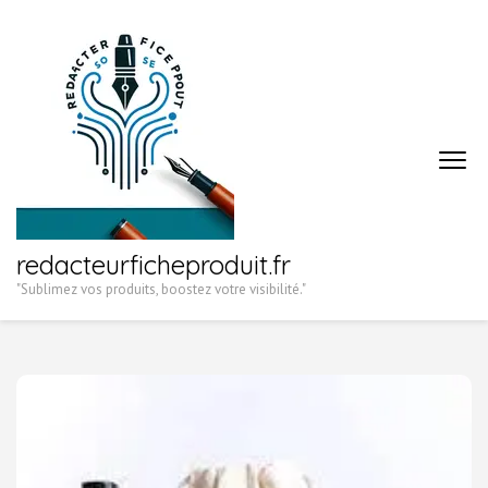
Aller
au
contenu
(Pressez
Entrée)
redacteurficheproduit.fr
"Sublimez vos produits, boostez votre visibilité."