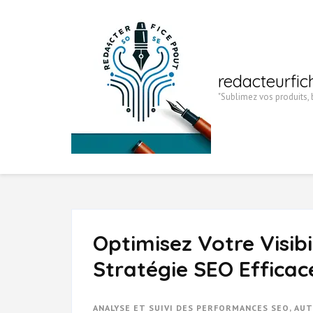
Aller
au
contenu
(Pressez
redacteurfic
Entrée)
"Sublimez vos produits, b
Optimisez Votre Visibi
Stratégie SEO Efficac
ANALYSE ET SUIVI DES PERFORMANCES SEO
,
AUT