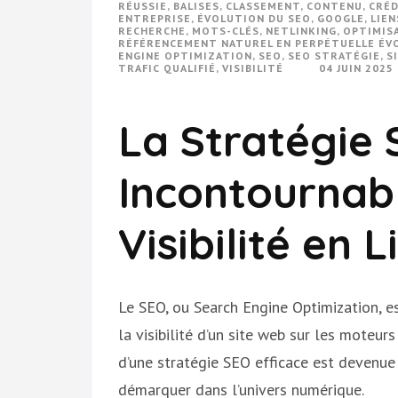
RÉUSSIE
,
BALISES
,
CLASSEMENT
,
CONTENU
,
CRÉD
ENTREPRISE
,
ÉVOLUTION DU SEO
,
GOOGLE
,
LIEN
RECHERCHE
,
MOTS-CLÉS
,
NETLINKING
,
OPTIMIS
RÉFÉRENCEMENT NATUREL EN PERPÉTUELLE ÉV
ENGINE OPTIMIZATION
,
SEO
,
SEO STRATÉGIE
,
S
TRAFIC QUALIFIÉ
,
VISIBILITÉ
04 JUIN 2025
La Stratégie S
Incontournabl
Visibilité en 
Le SEO, ou Search Engine Optimization, e
la visibilité d’un site web sur les moteu
d’une stratégie SEO efficace est devenue 
démarquer dans l’univers numérique.