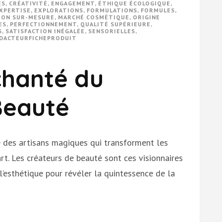
ÉS
,
CRÉATIVITÉ
,
ENGAGEMENT
,
ÉTHIQUE ÉCOLOGIQUE
,
XPERTISE
,
EXPLORATIONS
,
FORMULATIONS
,
FORMULES
,
ION SUR-MESURE
,
MARCHÉ COSMÉTIQUE
,
ORIGINE
ES
,
PERFECTIONNEMENT
,
QUALITÉ SUPÉRIEURE
,
S
,
SATISFACTION INÉGALÉE
,
SENSORIELLES
,
DACTEURFICHEPRODUIT
hanté du
Beauté
ste des artisans magiques qui transforment les
rt. Les créateurs de beauté sont ces visionnaires
l’esthétique pour révéler la quintessence de la