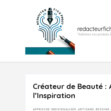
Aller
au
contenu
(Pressez
redacteurfic
Entrée)
"Sublimez vos produits, b
Créateur de Beauté : A
l’Inspiration
APPROCHE INDIVIDUALISÉE
,
ARTISANS
,
BESOINS