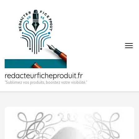
Aller
au
contenu
(Pressez
Entrée)
redacteurficheproduit.fr
"Sublimez vos produits, boostez votre visibilité."