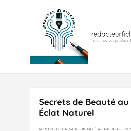
Aller
au
contenu
(Pressez
redacteurfic
Entrée)
"Sublimez vos produits, b
Secrets de Beauté au 
Éclat Naturel
ALIMENTATION SAINE
,
BEAUTÉ AU NATUREL
,
BIE