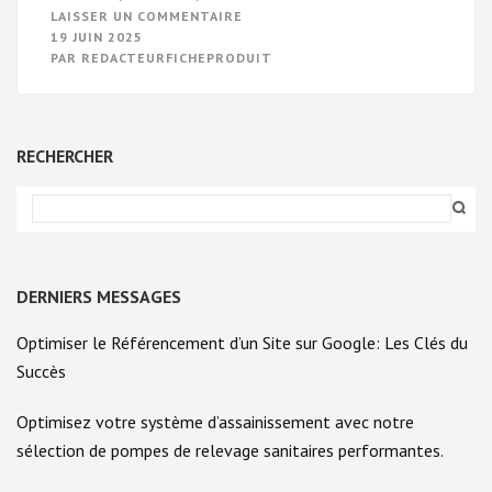
SUR
LAISSER UN COMMENTAIRE
EXPLORATION
19 JUIN 2025
DE
PAR
REDACTEURFICHEPRODUIT
LA
BEAUTÉ
DES
SENS:
UNE
ODE
RECHERCHER
À
L’ÉVEIL
SENSORIEL
DERNIERS MESSAGES
Optimiser le Référencement d’un Site sur Google: Les Clés du
Succès
Optimisez votre système d’assainissement avec notre
sélection de pompes de relevage sanitaires performantes.