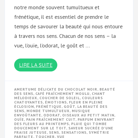
notre monde souvent tumultueux et
frénétique, il est essentiel de prendre le
temps de savourer la beauté qui nous entoure
à travers nos sens. Chacun de nos sens – la
vue, l’ouïe, l’odorat, le goût et …
LIRE LA SUITE
AMERTUME DÉLICATE DU CHOCOLAT NOIR
,
BEAUTÉ
DES SENS
,
CAFÉ FRAÎCHEMENT MOULU
,
CHANT
MÉLODIEUX
,
COUCHER DE SOLEIL
,
COULEURS
CHATOYANTES
,
ÉMOTIONS
,
FLEUR EN PLEINE
ÉCLOSION
,
FRÉNÉTIQUE
,
GOÛT
,
LA BEAUTÉ DES
SENS
,
MONDE TUMULTUEUX
,
MUSIQUE
ENVOÛTANTE
,
ODORAT
,
OISEAUX AU PETIT MATIN
,
OUÏE
,
PAIN FRAÎCHEMENT CUIT
,
PARFUM ENIVRANT
DES FLEURS AU PRINTEMPS
,
PLUIE QUI TOMBE
DOUCEMENT SUR LE TOIT
,
SAVEUR SUCRÉE D'UNE
FRAISE JUTEUSE
,
SENS
,
SENSATIONS
,
SYMÉTRIE
PARFAITE
,
TOUCHER
,
VUE