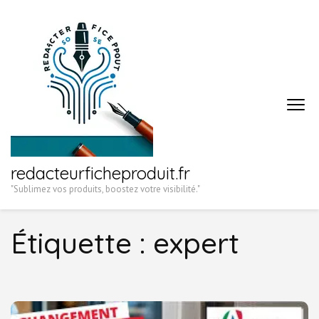
Aller
au
contenu
(Pressez
Entrée)
redacteurficheproduit.fr
"Sublimez vos produits, boostez votre visibilité."
Étiquette :
expert