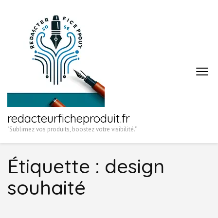
Aller
au
contenu
(Pressez
Entrée)
redacteurficheproduit.fr
"Sublimez vos produits, boostez votre visibilité."
Étiquette :
design
souhaité