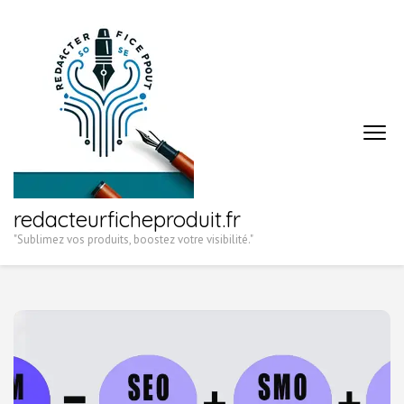
Aller
au
contenu
(Pressez
Entrée)
redacteurficheproduit.fr
"Sublimez vos produits, boostez votre visibilité."