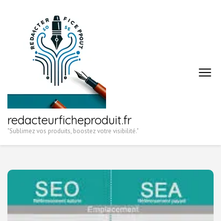
Aller
au
contenu
(Pressez
Entrée)
redacteurficheproduit.fr
"Sublimez vos produits, boostez votre visibilité."