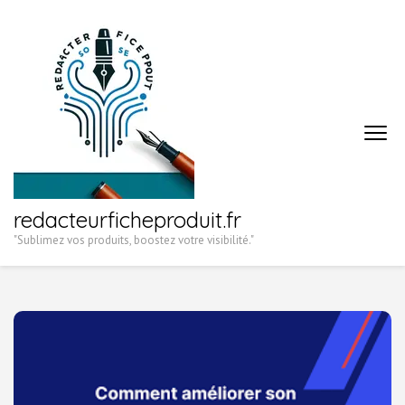
Aller
au
contenu
(Pressez
Entrée)
redacteurficheproduit.fr
"Sublimez vos produits, boostez votre visibilité."