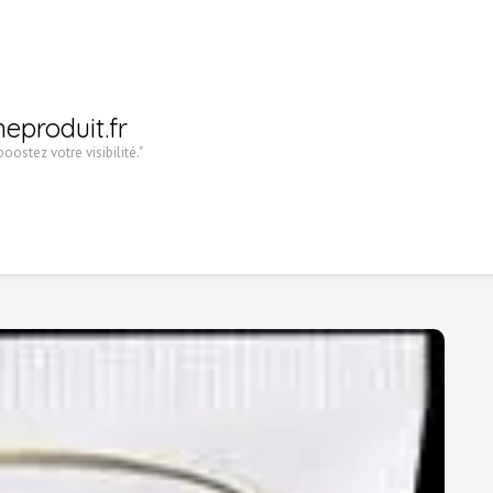
heproduit.fr
oostez votre visibilité."