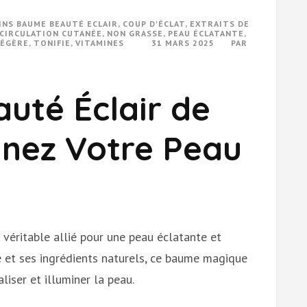
INS BAUME BEAUTÉ ECLAIR
,
COUP D'ÉCLAT
,
EXTRAITS DE
CIRCULATION CUTANÉE
,
NON GRASSE
,
PEAU ÉCLATANTE
,
LÉGÈRE
,
TONIFIE
,
VITAMINES
31 MARS 2025
PAR
uté Éclair de
minez Votre Peau
 véritable allié pour une peau éclatante et
 et ses ingrédients naturels, ce baume magique
liser et illuminer la peau.